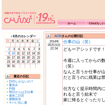
ホーム
Chixi(ちぃ
ACID
さんの公開日記
＜
8月のカレンダー
日
月
火
水
木
金
土
仕事の山（笑）
2014年
1
05月21日
22:34
どもーアシッドです
2
3
4
5
6
7
8
9
10
11
12
13
14
15
16
17
18
19
20
21
22
今週に入ってからの
23
24
25
26
27
28
29
（笑）
30
31
なんと言うか仕事が
最近の日記
だと言うのに残業は
DVDしかないの？
夏休み
仕方なく提示時間内
灼熱
明日からは又仕事
れると言う始末で
連休二日目
避難状況
家に帰るとぐったり
ヤバい位に夏