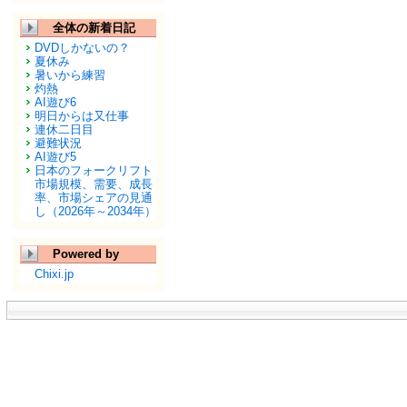
全体の新着日記
DVDしかないの？
夏休み
暑いから練習
灼熱
AI遊び6
明日からは又仕事
連休二日目
避難状況
AI遊び5
日本のフォークリフト
市場規模、需要、成長
率、市場シェアの見通
し（2026年～2034年）
Powered by
Chixi.jp