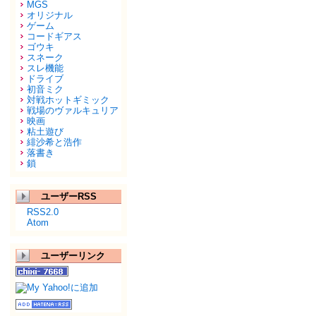
MGS
オリジナル
ゲーム
コードギアス
ゴウキ
スネーク
スレ機能
ドライブ
初音ミク
対戦ホットギミック
戦場のヴァルキュリア
映画
粘土遊び
緋沙希と浩作
落書き
鎖
ユーザーRSS
RSS2.0
Atom
ユーザーリンク