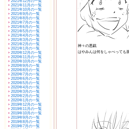
2021年12月の一覧
2021年11月の一覧
2021年10月の一覧
2021年9月の一覧
2021年8月の一覧
2021年7月の一覧
2021年6月の一覧
2021年5月の一覧
2021年4月の一覧
2021年3月の一覧
2021年2月の一覧
神々の悪戯
2021年1月の一覧
はやみんは何をしゃべっても
2020年12月の一覧
2020年11月の一覧
2020年10月の一覧
2020年9月の一覧
2020年8月の一覧
2020年7月の一覧
2020年6月の一覧
2020年5月の一覧
2020年4月の一覧
2020年3月の一覧
2020年2月の一覧
2020年1月の一覧
2019年12月の一覧
2019年11月の一覧
2019年10月の一覧
2019年9月の一覧
2019年8月の一覧
2019年7月の一覧