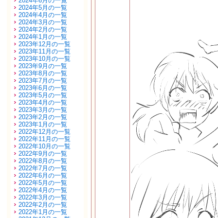
2024年6月の一覧
2024年5月の一覧
2024年4月の一覧
2024年3月の一覧
2024年2月の一覧
2024年1月の一覧
2023年12月の一覧
2023年11月の一覧
2023年10月の一覧
2023年9月の一覧
2023年8月の一覧
2023年7月の一覧
2023年6月の一覧
2023年5月の一覧
2023年4月の一覧
2023年3月の一覧
2023年2月の一覧
2023年1月の一覧
2022年12月の一覧
2022年11月の一覧
2022年10月の一覧
2022年9月の一覧
2022年8月の一覧
2022年7月の一覧
2022年6月の一覧
2022年5月の一覧
2022年4月の一覧
2022年3月の一覧
2022年2月の一覧
2022年1月の一覧