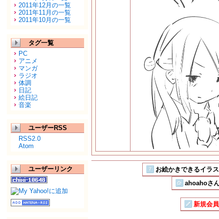
2011年12月の一覧
2011年11月の一覧
2011年10月の一覧
タグ一覧
PC
アニメ
マンガ
ラジオ
体調
日記
絵日記
音楽
ユーザーRSS
RSS2.0
Atom
ユーザーリンク
お絵かきできるイラストSN
ahoahoさ
新規会員