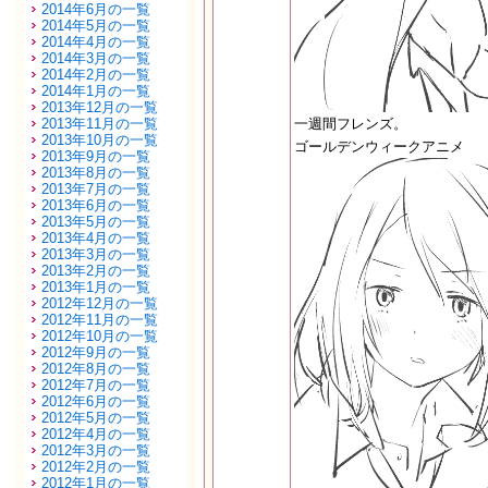
2014年6月の一覧
2014年5月の一覧
2014年4月の一覧
2014年3月の一覧
2014年2月の一覧
2014年1月の一覧
2013年12月の一覧
2013年11月の一覧
一週間フレンズ。
2013年10月の一覧
ゴールデンウィークアニメ
2013年9月の一覧
2013年8月の一覧
2013年7月の一覧
2013年6月の一覧
2013年5月の一覧
2013年4月の一覧
2013年3月の一覧
2013年2月の一覧
2013年1月の一覧
2012年12月の一覧
2012年11月の一覧
2012年10月の一覧
2012年9月の一覧
2012年8月の一覧
2012年7月の一覧
2012年6月の一覧
2012年5月の一覧
2012年4月の一覧
2012年3月の一覧
2012年2月の一覧
2012年1月の一覧