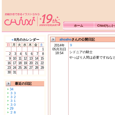
ホーム
Chixi(ちぃ
ahoaho
さんの公開日記
＜
8月のカレンダー
日
月
火
水
木
金
土
９
2014年
1
05月31日
シドニアの騎士
18:54
2
3
4
5
6
7
8
やっぱり人間は必要ですねな
9
10
11
12
13
14
15
16
17
18
19
20
21
22
23
24
25
26
27
28
29
30
31
最近の日記
34
３３
３２
３１
３０
29
２８