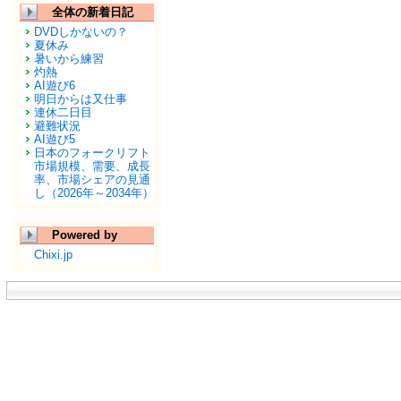
全体の新着日記
DVDしかないの？
夏休み
暑いから練習
灼熱
AI遊び6
明日からは又仕事
連休二日目
避難状況
AI遊び5
日本のフォークリフト
市場規模、需要、成長
率、市場シェアの見通
し（2026年～2034年）
Powered by
Chixi.jp