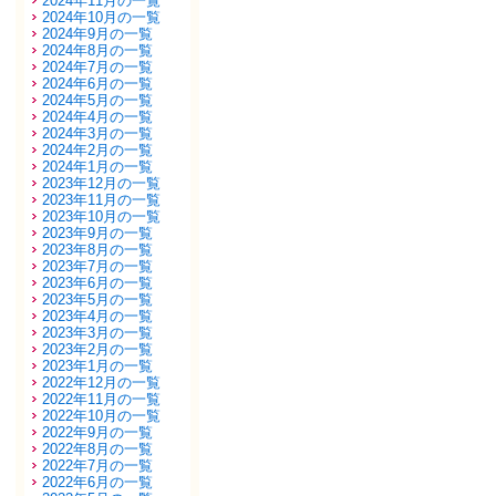
2024年11月の一覧
2024年10月の一覧
2024年9月の一覧
2024年8月の一覧
2024年7月の一覧
2024年6月の一覧
2024年5月の一覧
2024年4月の一覧
2024年3月の一覧
2024年2月の一覧
2024年1月の一覧
2023年12月の一覧
2023年11月の一覧
2023年10月の一覧
2023年9月の一覧
2023年8月の一覧
2023年7月の一覧
2023年6月の一覧
2023年5月の一覧
2023年4月の一覧
2023年3月の一覧
2023年2月の一覧
2023年1月の一覧
2022年12月の一覧
2022年11月の一覧
2022年10月の一覧
2022年9月の一覧
2022年8月の一覧
2022年7月の一覧
2022年6月の一覧