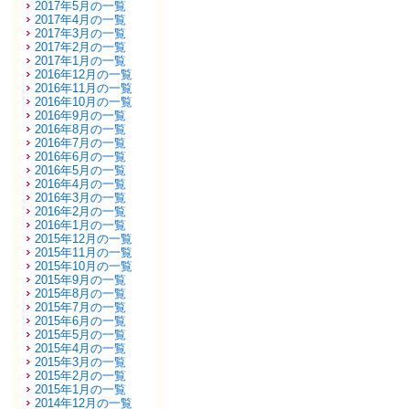
2017年5月の一覧
2017年4月の一覧
2017年3月の一覧
2017年2月の一覧
2017年1月の一覧
2016年12月の一覧
2016年11月の一覧
2016年10月の一覧
2016年9月の一覧
2016年8月の一覧
2016年7月の一覧
2016年6月の一覧
2016年5月の一覧
2016年4月の一覧
2016年3月の一覧
2016年2月の一覧
2016年1月の一覧
2015年12月の一覧
2015年11月の一覧
2015年10月の一覧
2015年9月の一覧
2015年8月の一覧
2015年7月の一覧
2015年6月の一覧
2015年5月の一覧
2015年4月の一覧
2015年3月の一覧
2015年2月の一覧
2015年1月の一覧
2014年12月の一覧