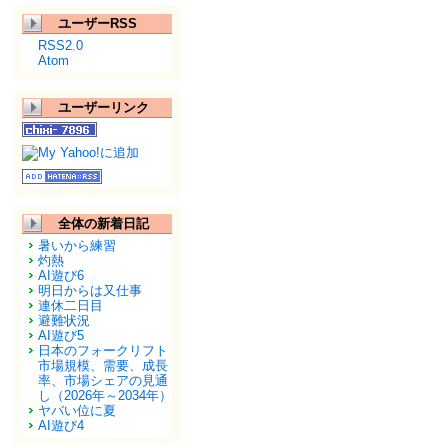
ユーザーRSS
RSS2.0
Atom
ユーザーリンク
全体の新着日記
暑いから練習
灼熱
AI遊び6
明日からは又仕事
連休二日目
避難状況
AI遊び5
日本のフォークリフト
市場規模、需要、成長
率、市場シェアの見通
し（2026年～2034年）
ヤバい位に夏
AI遊び4