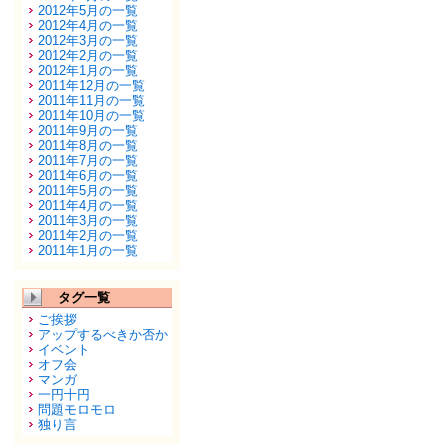
2012年5月の一覧
2012年4月の一覧
2012年3月の一覧
2012年2月の一覧
2012年1月の一覧
2011年12月の一覧
2011年11月の一覧
2011年10月の一覧
2011年9月の一覧
2011年8月の一覧
2011年7月の一覧
2011年6月の一覧
2011年5月の一覧
2011年4月の一覧
2011年3月の一覧
2011年2月の一覧
2011年1月の一覧
タグ一覧
ご挨拶
アップするべきか否か
イベント
オフ会
マンガ
一円十円
問題モロモロ
独り言