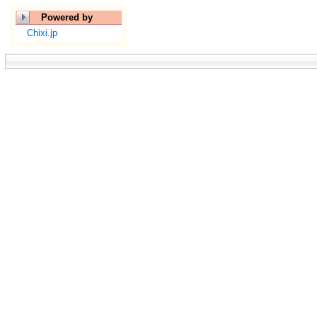
Powered by
Chixi.jp