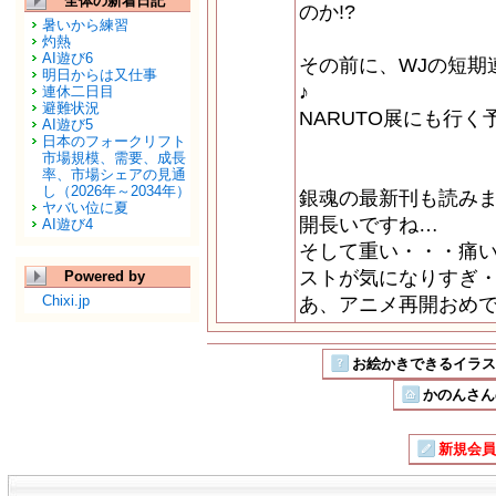
全体の新着日記
のか!?
暑いから練習
灼熱
AI遊び6
その前に、WJの短期
明日からは又仕事
♪
連休二日目
避難状況
NARUTO展にも行く
AI遊び5
日本のフォークリフト
市場規模、需要、成長
率、市場シェアの見通
し（2026年～2034年）
銀魂の最新刊も読み
ヤバい位に夏
開長いですね…
AI遊び4
そして重い・・・痛
ストが気になりすぎ
Powered by
Chixi.jp
あ、アニメ再開おめで
お絵かきできるイラストSN
かのんさん
新規会員