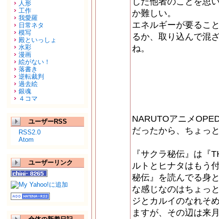
した他者のことを思
人形
工作
か難しい。
我愛羅
エネルギーが要るこ
日常ネタ
模写
るか、取り込んで混
殿といっしょ
水彩
ね。
漫画
絵がない！
落書き
逆転裁判
過去絵
銀魂
４コマ
NARUTOアニメOP
ユーザーRSS
だったから、ちょっ
RSS2.0
Atom
『サクラ秘伝』は『T
ユーザーリンク
ルトとヒナタはもう
秘伝』を読んでる身
な感じなのはちょっ
ジとカルイのなれそめ
ますが、その辺は来