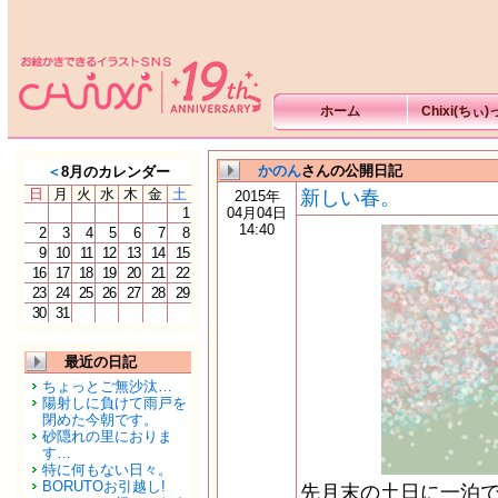
ホーム
Chixi(ちぃ
かのん
さんの公開日記
＜
8月のカレンダー
日
月
火
水
木
金
土
新しい春。
2015年
1
04月04日
14:40
2
3
4
5
6
7
8
9
10
11
12
13
14
15
16
17
18
19
20
21
22
23
24
25
26
27
28
29
30
31
最近の日記
ちょっとご無沙汰…
陽射しに負けて雨戸を
閉めた今朝です。
砂隠れの里におりま
す…
特に何もない日々。
BORUTOお引越し!
先月末の土日に一泊