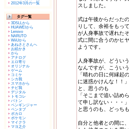
2012年3月の一覧
スしました。
タグ一覧
式は午後からだった
3DSLLから
りして、余裕をもっ
HUAWEIから
Lenovo
が人身事故で遅れた
NARUTO
式に間に合うのかヒ
WiiUから
あねさとさんへ
ようです。
お絵かき
から
アナログ
人身事故が、どうい
エロ寄り
オリジナル
なんですが、こうい
ゲーム
「晴れの日に何縁起
コミケ
シカ我
に迷惑かけんな！！
スマホから
チビ我
と、思うのも
デジタル
「そこまで追い詰め
トモコレ
バトン
て申し訳ない・・・
ペンギンジャー
と思うのも、どっち
ペンタブ
ボカロ
ポケモン
マイクラ
自分と他者との間に
マヨ之介