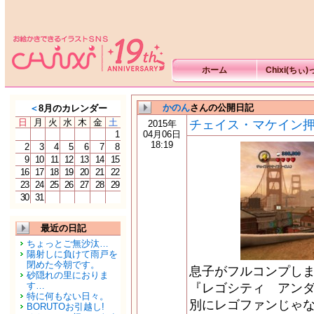
ホーム
Chixi(ちぃ
かのん
さんの公開日記
＜
8月のカレンダー
日
月
火
水
木
金
土
チェイス・マケイン
2015年
1
04月06日
18:19
2
3
4
5
6
7
8
9
10
11
12
13
14
15
16
17
18
19
20
21
22
23
24
25
26
27
28
29
30
31
最近の日記
ちょっとご無沙汰…
陽射しに負けて雨戸を
閉めた今朝です。
息子がフルコンプしま
砂隠れの里におりま
す…
『レゴシティ アンダ
特に何もない日々。
別にレゴファンじゃ
BORUTOお引越し!