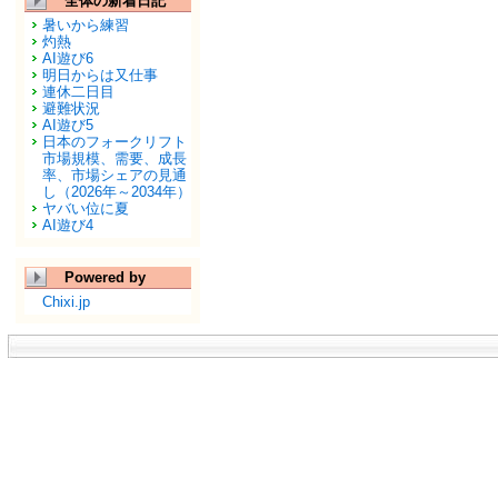
全体の新着日記
暑いから練習
灼熱
AI遊び6
明日からは又仕事
連休二日目
避難状況
AI遊び5
日本のフォークリフト
市場規模、需要、成長
率、市場シェアの見通
し（2026年～2034年）
ヤバい位に夏
AI遊び4
Powered by
Chixi.jp