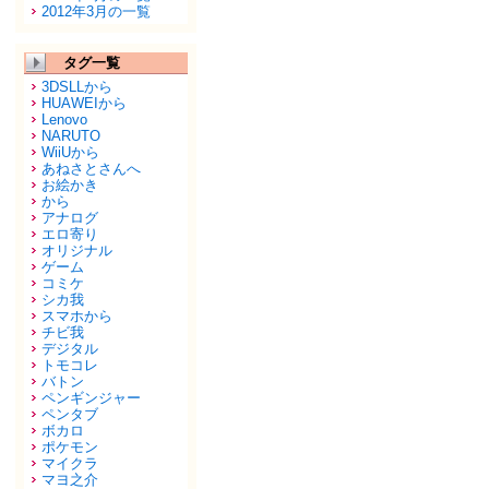
2012年3月の一覧
タグ一覧
3DSLLから
HUAWEIから
Lenovo
NARUTO
WiiUから
あねさとさんへ
お絵かき
から
アナログ
エロ寄り
オリジナル
ゲーム
コミケ
シカ我
スマホから
チビ我
デジタル
トモコレ
バトン
ペンギンジャー
ペンタブ
ボカロ
ポケモン
マイクラ
マヨ之介