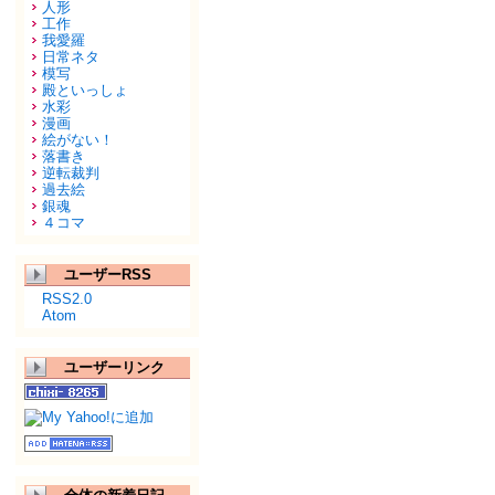
人形
工作
我愛羅
日常ネタ
模写
殿といっしょ
水彩
漫画
絵がない！
落書き
逆転裁判
過去絵
銀魂
４コマ
ユーザーRSS
RSS2.0
Atom
ユーザーリンク