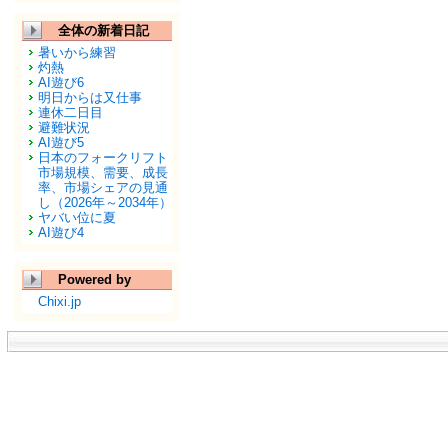
全体の新着日記
暑いから練習
灼熱
AI遊び6
明日からは又仕事
連休二日目
避難状況
AI遊び5
日本のフォークリフト
市場規模、需要、成長
率、市場シェアの見通
し（2026年～2034年）
ヤバい位に夏
AI遊び4
Powered by
Chixi.jp