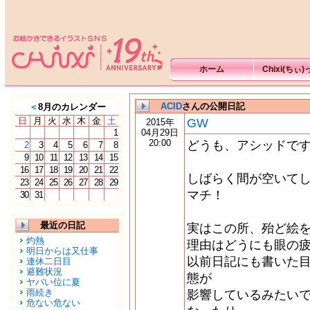
ホーム
Chixi(ちぃ
ACID
さんの公開日記
＜
8月のカレンダー
日
月
火
水
木
金
土
GW
2015年
1
04月29日
20:00
どうも、アシッドで
2
3
4
5
6
7
8
9
10
11
12
13
14
15
16
17
18
19
20
21
22
しばらく間が空いて
23
24
25
26
27
28
29
マチ！
30
31
最近の日記
実はこの所、殆ど絵
灼熱
理由はどうにも眼の
明日からは又仕事
以前日記にも書いた
連休二日目
避難状況
態が
ヤバい位に夏
雨続き
影響しているみたい
危ない危ない