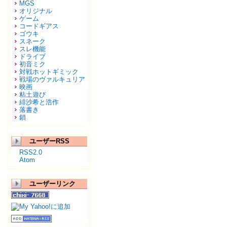
MGS
オリジナル
ゲーム
コードギアス
ゴウキ
スネーク
スレ機能
ドライブ
初音ミク
対戦ホットギミック
戦場のヴァルキュリア
映画
粘土遊び
緋沙希と浩作
落書き
鎖
ユーザーRSS
RSS2.0
Atom
ユーザーリンク