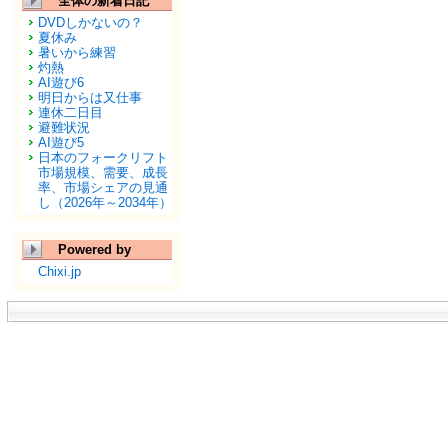
全体の新着日記
DVDしかないの？
夏休み
暑いから練習
灼熱
AI遊び6
明日からは又仕事
連休二日目
避難状況
AI遊び5
日本のフォークリフト
市場規模、需要、成長
率、市場シェアの見通
し（2026年～2034年）
Powered by
Chixi.jp