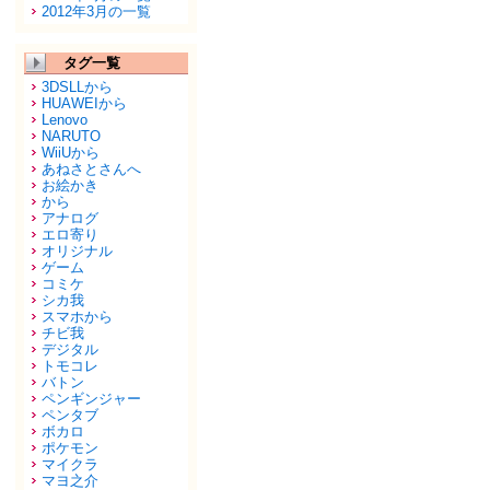
2012年3月の一覧
タグ一覧
3DSLLから
HUAWEIから
Lenovo
NARUTO
WiiUから
あねさとさんへ
お絵かき
から
アナログ
エロ寄り
オリジナル
ゲーム
コミケ
シカ我
スマホから
チビ我
デジタル
トモコレ
バトン
ペンギンジャー
ペンタブ
ボカロ
ポケモン
マイクラ
マヨ之介