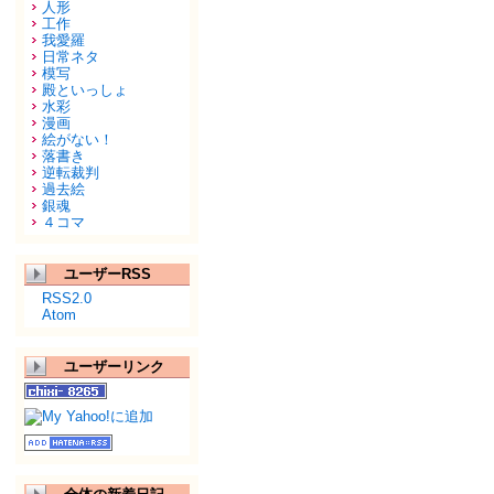
人形
工作
我愛羅
日常ネタ
模写
殿といっしょ
水彩
漫画
絵がない！
落書き
逆転裁判
過去絵
銀魂
４コマ
ユーザーRSS
RSS2.0
Atom
ユーザーリンク