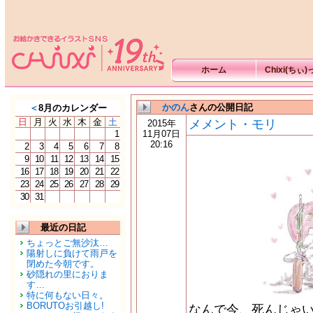
ホーム
Chixi(ちぃ
かのん
さんの公開日記
＜
8月のカレンダー
日
月
火
水
木
金
土
メメント・モリ
2015年
1
11月07日
20:16
2
3
4
5
6
7
8
9
10
11
12
13
14
15
16
17
18
19
20
21
22
23
24
25
26
27
28
29
30
31
最近の日記
ちょっとご無沙汰…
陽射しに負けて雨戸を
閉めた今朝です。
砂隠れの里におりま
す…
特に何もない日々。
BORUTOお引越し!
なんで今、死んじゃ