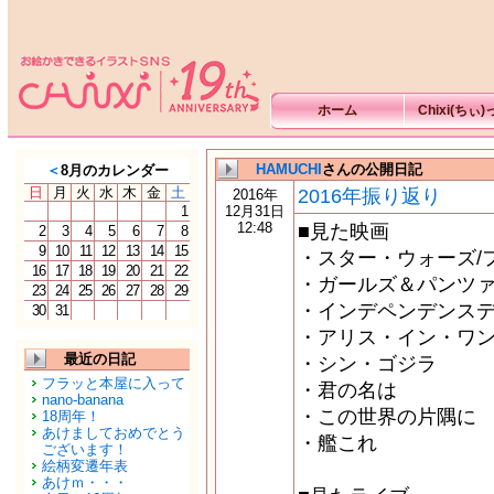
ホーム
Chixi(ちぃ
HAMUCHI
さんの公開日記
＜
8月のカレンダー
日
月
火
水
木
金
土
2016年振り返り
2016年
1
12月31日
12:48
■見た映画
2
3
4
5
6
7
8
9
10
11
12
13
14
15
・スター・ウォーズ/
16
17
18
19
20
21
22
・ガールズ＆パンツ
23
24
25
26
27
28
29
・インデペンデンスデイ
30
31
・アリス・イン・ワン
最近の日記
・シン・ゴジラ
フラッと本屋に入って
・君の名は
nano-banana
・この世界の片隅に
18周年！
あけましておめでとう
・艦これ
ございます！
絵柄変遷年表
あけｍ・・・