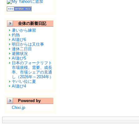
全体の新着日記
暑いから練習
灼熱
AI遊び6
明日からは又仕事
連休二日目
避難状況
AI遊び5
日本のフォークリフト
市場規模、需要、成長
率、市場シェアの見通
し（2026年～2034年）
ヤバい位に夏
AI遊び4
Powered by
Chixi.jp