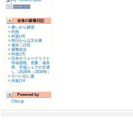
全体の新着日記
暑いから練習
灼熱
AI遊び6
明日からは又仕事
連休二日目
避難状況
AI遊び5
日本のフォークリフト
市場規模、需要、成長
率、市場シェアの見通
し（2026年～2034年）
ヤバい位に夏
AI遊び4
Powered by
Chixi.jp