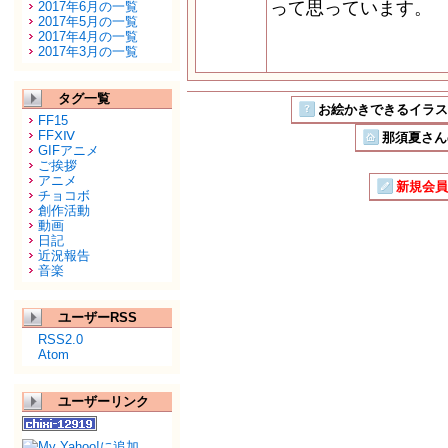
って思っています。
2017年6月の一覧
2017年5月の一覧
2017年4月の一覧
2017年3月の一覧
どうぞ 
タグ一覧
お絵かきできるイラストSN
FF15
FFⅩⅣ
那須夏さん
GIFアニメ
ご挨拶
アニメ
新規会員
チョコボ
創作活動
動画
日記
近況報告
音楽
ユーザーRSS
RSS2.0
Atom
ユーザーリンク