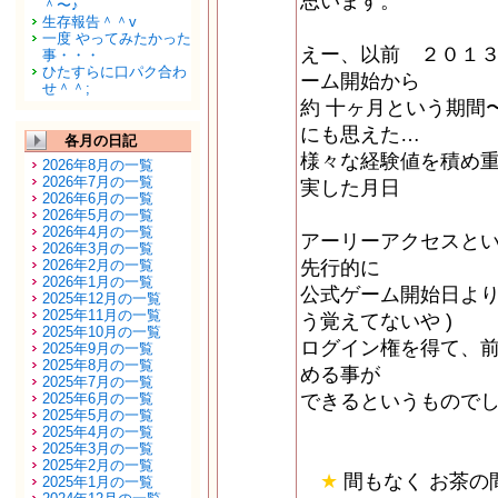
思います。
＾〜♪
生存報告＾＾v
一度 やってみたかった
えー、以前 ２０１３
事・・・
ひたすらに口パク合わ
ーム開始から
せ＾＾;
約 十ヶ月という期間
にも思えた…
各月の日記
様々な経験値を積め
2026年8月の一覧
2026年7月の一覧
実した月日
2026年6月の一覧
2026年5月の一覧
2026年4月の一覧
アーリーアクセスと
2026年3月の一覧
2026年2月の一覧
先行的に
2026年1月の一覧
公式ゲーム開始日より 
2025年12月の一覧
2025年11月の一覧
う覚えてないや )
2025年10月の一覧
ログイン権を得て、
2025年9月の一覧
2025年8月の一覧
める事が
2025年7月の一覧
2025年6月の一覧
できるというもので
2025年5月の一覧
2025年4月の一覧
2025年3月の一覧
2025年2月の一覧
★
間もなく お茶の間
2025年1月の一覧