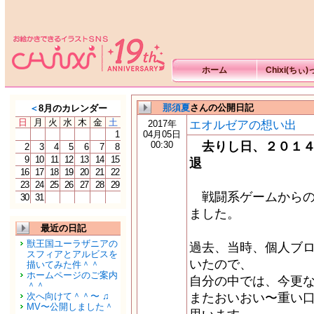
ホーム
Chixi(ちぃ
那須夏
さんの公開日記
＜
8月のカレンダー
日
月
火
水
木
金
土
エオルゼアの想い出
2017年
1
04月05日
00:30
去りし日、２０１４年
2
3
4
5
6
7
8
9
10
11
12
13
14
15
退
16
17
18
19
20
21
22
23
24
25
26
27
28
29
戦闘系ゲームからの卒
30
31
ました。
最近の日記
獣王国ユーラザニアの
過去、当時、個人ブロ
スフィアとアルビスを
いたので、
描いてみた件＾＾
ホームページのご案内
自分の中では、今更
＾＾
次へ向けて＾＾〜 ♫
またおいおい〜重い
MV〜公開しました＾