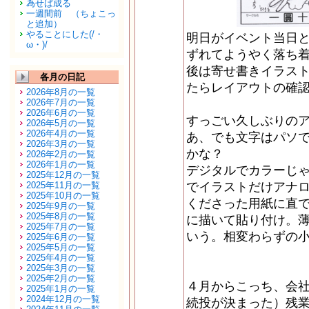
為せば成る
一週間前 （ちょこっ
と追加）
やることにした(/・
明日がイベント当日
ω・)/
ずれてようやく落ち
後は寄せ書きイラス
各月の日記
たらレイアウトの確
2026年8月の一覧
2026年7月の一覧
2026年6月の一覧
すっごい久しぶりの
2026年5月の一覧
2026年4月の一覧
あ、でも文字はパソ
2026年3月の一覧
かな？
2026年2月の一覧
2026年1月の一覧
デジタルでカラーじ
2025年12月の一覧
2025年11月の一覧
でイラストだけアナ
2025年10月の一覧
くださった用紙に直
2025年9月の一覧
2025年8月の一覧
に描いて貼り付け。
2025年7月の一覧
いう。相変わらずの小心
2025年6月の一覧
2025年5月の一覧
2025年4月の一覧
2025年3月の一覧
2025年2月の一覧
４月からこっち、会
2025年1月の一覧
2024年12月の一覧
続投が決まった）残