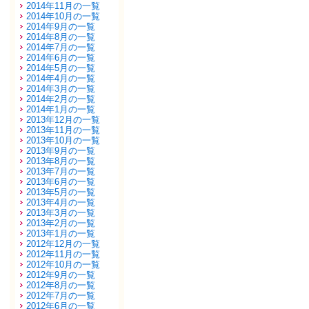
2014年11月の一覧
2014年10月の一覧
2014年9月の一覧
2014年8月の一覧
2014年7月の一覧
2014年6月の一覧
2014年5月の一覧
2014年4月の一覧
2014年3月の一覧
2014年2月の一覧
2014年1月の一覧
2013年12月の一覧
2013年11月の一覧
2013年10月の一覧
2013年9月の一覧
2013年8月の一覧
2013年7月の一覧
2013年6月の一覧
2013年5月の一覧
2013年4月の一覧
2013年3月の一覧
2013年2月の一覧
2013年1月の一覧
2012年12月の一覧
2012年11月の一覧
2012年10月の一覧
2012年9月の一覧
2012年8月の一覧
2012年7月の一覧
2012年6月の一覧