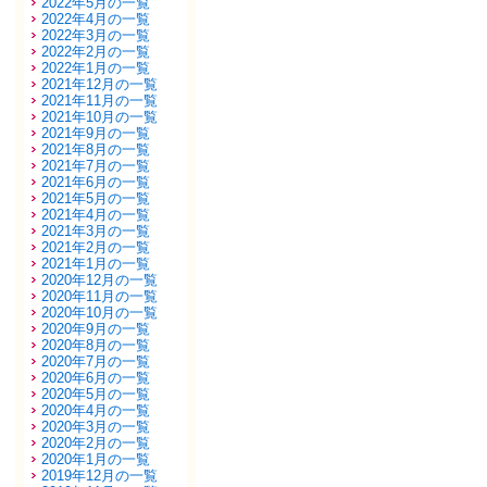
2022年5月の一覧
2022年4月の一覧
2022年3月の一覧
2022年2月の一覧
2022年1月の一覧
2021年12月の一覧
2021年11月の一覧
2021年10月の一覧
2021年9月の一覧
2021年8月の一覧
2021年7月の一覧
2021年6月の一覧
2021年5月の一覧
2021年4月の一覧
2021年3月の一覧
2021年2月の一覧
2021年1月の一覧
2020年12月の一覧
2020年11月の一覧
2020年10月の一覧
2020年9月の一覧
2020年8月の一覧
2020年7月の一覧
2020年6月の一覧
2020年5月の一覧
2020年4月の一覧
2020年3月の一覧
2020年2月の一覧
2020年1月の一覧
2019年12月の一覧