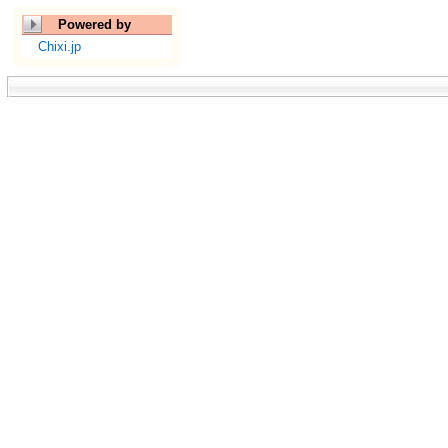
Powered by
Chixi.jp