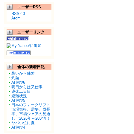
ユーザーRSS
RSS2.0
Atom
ユーザーリンク
全体の新着日記
暑いから練習
灼熱
AI遊び6
明日からは又仕事
連休二日目
避難状況
AI遊び5
日本のフォークリフト
市場規模、需要、成長
率、市場シェアの見通
し（2026年～2034年）
ヤバい位に夏
AI遊び4