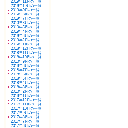
2019年11月の一覧
2019年10月の一覧
2019年9月の一覧
2019年8月の一覧
2019年7月の一覧
2019年6月の一覧
2019年5月の一覧
2019年4月の一覧
2019年3月の一覧
2019年2月の一覧
2019年1月の一覧
2018年12月の一覧
2018年11月の一覧
2018年10月の一覧
2018年9月の一覧
2018年8月の一覧
2018年7月の一覧
2018年6月の一覧
2018年5月の一覧
2018年4月の一覧
2018年3月の一覧
2018年2月の一覧
2018年1月の一覧
2017年12月の一覧
2017年11月の一覧
2017年10月の一覧
2017年9月の一覧
2017年8月の一覧
2017年7月の一覧
2017年6月の一覧