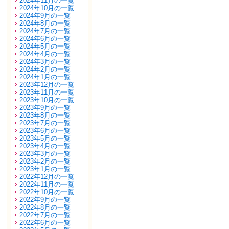
2024年11月の一覧
2024年10月の一覧
2024年9月の一覧
2024年8月の一覧
2024年7月の一覧
2024年6月の一覧
2024年5月の一覧
2024年4月の一覧
2024年3月の一覧
2024年2月の一覧
2024年1月の一覧
2023年12月の一覧
2023年11月の一覧
2023年10月の一覧
2023年9月の一覧
2023年8月の一覧
2023年7月の一覧
2023年6月の一覧
2023年5月の一覧
2023年4月の一覧
2023年3月の一覧
2023年2月の一覧
2023年1月の一覧
2022年12月の一覧
2022年11月の一覧
2022年10月の一覧
2022年9月の一覧
2022年8月の一覧
2022年7月の一覧
2022年6月の一覧