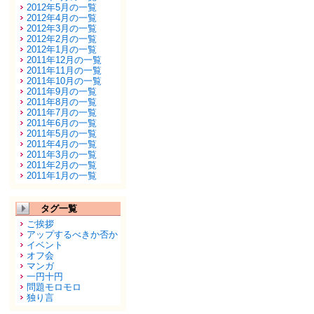
2012年5月の一覧
2012年4月の一覧
2012年3月の一覧
2012年2月の一覧
2012年1月の一覧
2011年12月の一覧
2011年11月の一覧
2011年10月の一覧
2011年9月の一覧
2011年8月の一覧
2011年7月の一覧
2011年6月の一覧
2011年5月の一覧
2011年4月の一覧
2011年3月の一覧
2011年2月の一覧
2011年1月の一覧
タグ一覧
ご挨拶
アップするべきか否か
イベント
オフ会
マンガ
一円十円
問題モロモロ
独り言