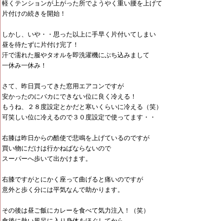
軽くテンションが上がった所でようやく重い腰を上げて
片付けの続きを開始！
しかし、いや・・思った以上に手早く片付いてしまい
昼を待たずに片付け完了！
汗で濡れた服やタオルを即洗濯機にぶち込みまして
一休み一休み！
さて、昨日買ってきた窓用エアコンですが
安かったのにバカにできない位に良く冷える！
もうね、２８度設定とかだと寒いくらいに冷える（笑）
可笑しい位に冷えるので３０度設定で使ってます・・
右膝は昨日からの酷使で悲鳴を上げているのですが
買い物にだけは行かねばならないので
スーパーへ歩いて出かけます。
右膝ですがとにかく座って曲げると痛いのですが
意外と歩く分には平気なんで助かります。
その後は昼ご飯にカレーを食べて気力注入！（笑）
食後に熱い風呂に入り身体をほぐしてから