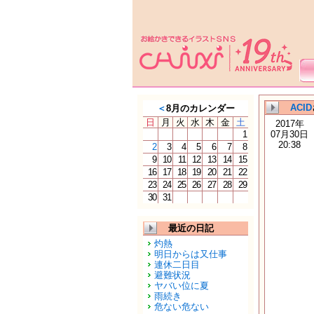
ACID
＜
8月のカレンダー
日
月
火
水
木
金
土
2017年
1
07月30日
20:38
2
3
4
5
6
7
8
9
10
11
12
13
14
15
16
17
18
19
20
21
22
23
24
25
26
27
28
29
30
31
最近の日記
灼熱
明日からは又仕事
連休二日目
避難状況
ヤバい位に夏
雨続き
危ない危ない