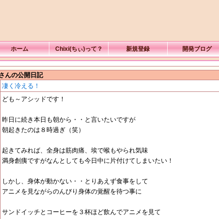
ホーム
Chixi(ちぃ)って？
新規登録
開発ブログ
さんの公開日記
凄く冷える！
ども～アシッドです！
昨日に続き本日も朝から・・と言いたいですが
朝起きたのは８時過ぎ（笑）
起きてみれば、全身は筋肉痛、埃で喉もやられ気味
満身創痍ですがなんとしても今日中に片付けてしまいたい！
しかし、身体が動かない・・とりあえず食事をして
アニメを見ながらのんびり身体の覚醒を待つ事に
サンドイッチとコーヒーを３杯ほど飲んでアニメを見て