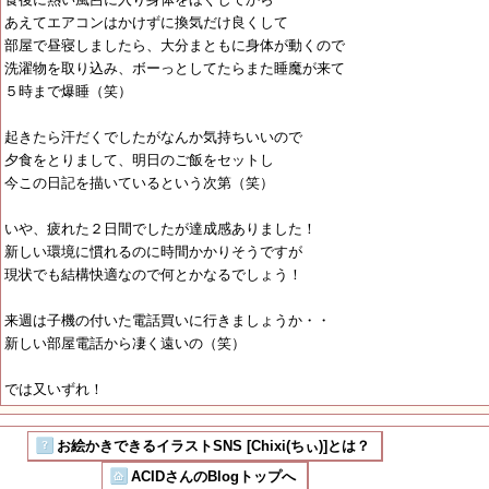
あえてエアコンはかけずに換気だけ良くして
部屋で昼寝しましたら、大分まともに身体が動くので
洗濯物を取り込み、ボーっとしてたらまた睡魔が来て
５時まで爆睡（笑）
起きたら汗だくでしたがなんか気持ちいいので
夕食をとりまして、明日のご飯をセットし
今この日記を描いているという次第（笑）
いや、疲れた２日間でしたが達成感ありました！
新しい環境に慣れるのに時間かかりそうですが
現状でも結構快適なので何とかなるでしょう！
来週は子機の付いた電話買いに行きましょうか・・
新しい部屋電話から凄く遠いの（笑）
では又いずれ！
お絵かきできるイラストSNS [Chixi(ちぃ)]とは？
ACIDさんのBlogトップへ