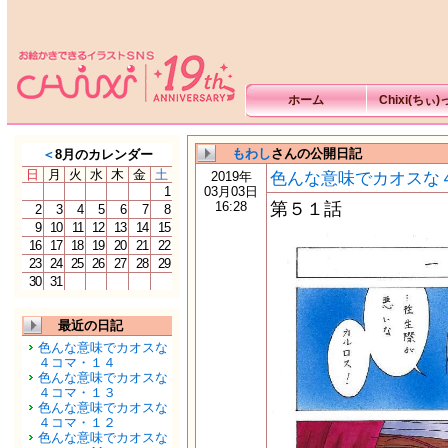
ホーム
Chixi(ちぃ
もわし
さんの公開日記
＜
8月のカレンダー
日
月
火
水
木
金
土
色んな意味でカオスな４
2019年
1
03月03日
16:28
第５１話
2
3
4
5
6
7
8
9
10
11
12
13
14
15
16
17
18
19
20
21
22
23
24
25
26
27
28
29
30
31
最近の日記
色んな意味でカオスな
４コマ・１４
色んな意味でカオスな
４コマ・１３
色んな意味でカオスな
４コマ・１２
色んな意味でカオスな