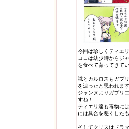
今回は珍しくティエ
ココは幼少時からジ
を食べて育ってきて
識とカルロスもガブ
を辿ったと思われま
ジャンヌよりガブリ
すね！
ティエリ達も毒物に
には具合を悪くした
そしてクリスはドラ