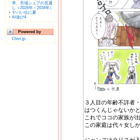
率、市場シェアの見通
し（2026年～2034年）
ヤバい位に夏
AI遊び4
Powered by
Chixi.jp
３人目の年齢不詳者
はつくんじゃないか
これでココの家族が
この家庭は代々女し