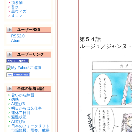
頂き物
香水
黒ウィズ
４コマ
ユーザーRSS
RSS2.0
第５４話
Atom
ルージュ／ジャンヌ・
ユーザーリンク
全体の新着日記
暑いから練習
灼熱
AI遊び6
明日からは又仕事
連休二日目
避難状況
AI遊び5
日本のフォークリフト
市場規模、需要、成長