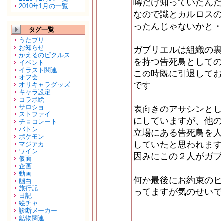
噂だけ知っていたん
2010年1月の一覧
なので識とカルロス
ったんじゃないかと
タグ一覧
うたプリ
お知らせ
ガブリエルは組織の
かえるのピクルス
を持つ告死鳥として
イベント
イラスト関連
この時既に引退して
オフ会
です
オリキャラグッズ
キャラ設定
コラボ絵
サロショ
表向きのアサシンと
ストファイ
にしていますが、他
チョコレート
バトン
立場にある告死鳥を
ポケモン
していたと思われま
マジアカ
ワイン
因みにこの２人がガ
仮面
企画
動画
何か最後にお約束の
幽白
旅行記
ってますが気のせいで
日記
絵チャ
診断メーカー
鉱物関連