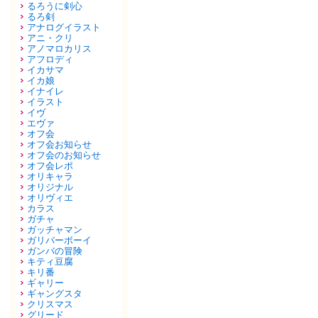
るろうに剣心
るろ剣
アナログイラスト
アニ・クリ
アノマロカリス
アフロディ
イカサマ
イカ娘
イナイレ
イラスト
イヴ
エヴァ
オフ会
オフ会お知らせ
オフ会のお知らせ
オフ会レポ
オリキャラ
オリジナル
オリヴィエ
カラス
ガチャ
ガッチャマン
ガリバーボーイ
ガンバの冒険
キティ豆腐
キリ番
ギャリー
ギャングスタ
クリスマス
グリード