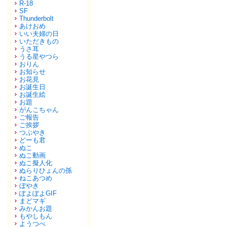
R-18
SF
Thunderbolt
あけおめ
いい夫婦の日
いただきもの
うさ耳
うる星やつら
おりん
お知らせ
お花見
お誕生日
お誕生絵
お題
がんこちゃん
ご報告
ご挨拶
つぶやき
どーも君
ぬこ
ぬこ動画
ぬこ擬人化
ぬらりひょんの孫
ねこあつめ
ぼやき
ぽよぽよGIF
まどマギ
みかんお題
もやしもん
ようつべ