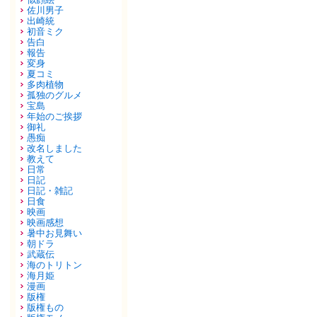
佐川男子
出崎統
初音ミク
告白
報告
変身
夏コミ
多肉植物
孤独のグルメ
宝島
年始のご挨拶
御礼
愚痴
改名しました
教えて
日常
日記
日記・雑記
日食
映画
映画感想
暑中お見舞い
朝ドラ
武蔵伝
海のトリトン
海月姫
漫画
版権
版権もの