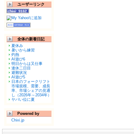
ユーザーリンク
全体の新着日記
夏休み
暑いから練習
灼熱
AI遊び6
明日からは又仕事
連休二日目
避難状況
AI遊び5
日本のフォークリフト
市場規模、需要、成長
率、市場シェアの見通
し（2026年～2034年）
ヤバい位に夏
Powered by
Chixi.jp