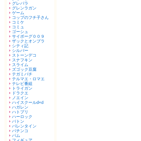
グレパラ
グレンラガン
ゲーム
コップのフチ子さん
コミケ
コミュ
ゴーシュ
サイボーグ００９
ザックとオンブラ
シティ記
シルバー
ストーンデコ
スナフキン
スライム
ズゴック豆腐
テガミバチ
テルマエ・ロマエ
テレビ番組
トライガン
ドラクエ
ノエイン
ハイスクールd×d
ハガレン
ハトプリ
ハーロック
バトン
バレンタイン
パチンコ
パム
フィギュア