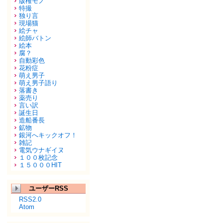
版権モノ
特撮
独り言
現場猫
絵チャ
絵師バトン
絵本
腐？
自動彩色
花粉症
萌え男子
萌え男子語り
落書き
薬売り
言い訳
誕生日
造船番長
鉱物
銀河へキックオフ！
雑記
電気ウナギイヌ
１００枚記念
１５０００HIT
ユーザーRSS
RSS2.0
Atom