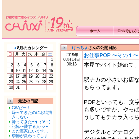
ホーム
Chixi(ちぃ
けっちょ
さんの公開日記
＜
8月のカレンダー
日
月
火
水
木
金
土
お仕事POP 〜その１〜
2019年
1
03月14日
00:13
本屋でバイト始めて
2
3
4
5
6
7
8
9
10
11
12
13
14
15
16
17
18
19
20
21
22
駅ナカの小さいお店な
23
24
25
26
27
28
29
もらってます。
30
31
最近の日記
POPといっても、文
GWだー！
も多いですが、やっ
帰ってきたのにお絵描
うしてもチカラ入っ
きしない
帰ってきた〜( ；∀；)
記憶〜愛する人へ〜
まだ実家にいます…
デジタルとアナログ
季節が変わってしま