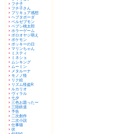
フチ子
フチ子さん
プリキュア感想
ヘプタポーダ
ベルゼブモン
ペプシ桃太郎
ホラーゲーム
ボロオヤジ萌え
ポケモン
ポッキーの日
マリンちゃん
ミスティ
ミネショ
ムシキング
ムーミン
メタルーナ
モノノ怪
リク絵
リズム怪盗R
ルカリオ
ヴィラル
七夕
三色お題ったー
三陸鉄道
予告
二次創作
二次小説
仕事猫
伏
似顔絵