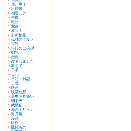
佐川男子
出崎統
初音ミク
告白
報告
変身
夏コミ
多肉植物
孤独のグルメ
宝島
年始のご挨拶
御礼
愚痴
改名しました
教えて
日常
日記
日記・雑記
日食
映画
映画感想
暑中お見舞い
朝ドラ
武蔵伝
海のトリトン
海月姫
漫画
版権
版権もの