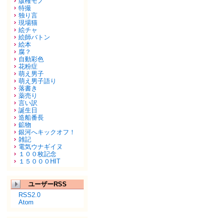
版権モノ
特撮
独り言
現場猫
絵チャ
絵師バトン
絵本
腐？
自動彩色
花粉症
萌え男子
萌え男子語り
落書き
薬売り
言い訳
誕生日
造船番長
鉱物
銀河へキックオフ！
雑記
電気ウナギイヌ
１００枚記念
１５０００HIT
ユーザーRSS
RSS2.0
Atom