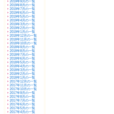
2019年9月の一覧
2019年8月の一覧
2019年7月の一覧
2019年6月の一覧
2019年5月の一覧
2019年4月の一覧
2019年3月の一覧
2019年2月の一覧
2019年1月の一覧
2018年12月の一覧
2018年11月の一覧
2018年10月の一覧
2018年9月の一覧
2018年8月の一覧
2018年7月の一覧
2018年6月の一覧
2018年5月の一覧
2018年4月の一覧
2018年3月の一覧
2018年2月の一覧
2018年1月の一覧
2017年12月の一覧
2017年11月の一覧
2017年10月の一覧
2017年9月の一覧
2017年8月の一覧
2017年7月の一覧
2017年6月の一覧
2017年5月の一覧
2017年4月の一覧