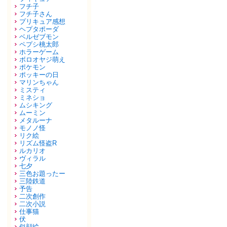
フチ子
フチ子さん
プリキュア感想
ヘプタポーダ
ベルゼブモン
ペプシ桃太郎
ホラーゲーム
ボロオヤジ萌え
ポケモン
ポッキーの日
マリンちゃん
ミスティ
ミネショ
ムシキング
ムーミン
メタルーナ
モノノ怪
リク絵
リズム怪盗R
ルカリオ
ヴィラル
七夕
三色お題ったー
三陸鉄道
予告
二次創作
二次小説
仕事猫
伏
似顔絵