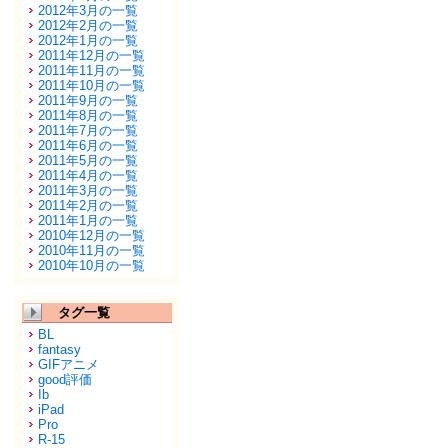
2012年3月の一覧
2012年2月の一覧
2012年1月の一覧
2011年12月の一覧
2011年11月の一覧
2011年10月の一覧
2011年9月の一覧
2011年8月の一覧
2011年7月の一覧
2011年6月の一覧
2011年5月の一覧
2011年4月の一覧
2011年3月の一覧
2011年2月の一覧
2011年1月の一覧
2010年12月の一覧
2010年11月の一覧
2010年10月の一覧
タグ一覧
BL
fantasy
GIFアニメ
good評価
Ib
iPad
Pro
R-15