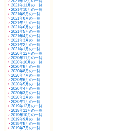
2021年12月の一覧
2021年11月の一覧
2021年10月の一覧
2021年9月の一覧
2021年8月の一覧
2021年7月の一覧
2021年6月の一覧
2021年5月の一覧
2021年4月の一覧
2021年3月の一覧
2021年2月の一覧
2021年1月の一覧
2020年12月の一覧
2020年11月の一覧
2020年10月の一覧
2020年9月の一覧
2020年8月の一覧
2020年7月の一覧
2020年6月の一覧
2020年5月の一覧
2020年4月の一覧
2020年3月の一覧
2020年2月の一覧
2020年1月の一覧
2019年12月の一覧
2019年11月の一覧
2019年10月の一覧
2019年9月の一覧
2019年8月の一覧
2019年7月の一覧