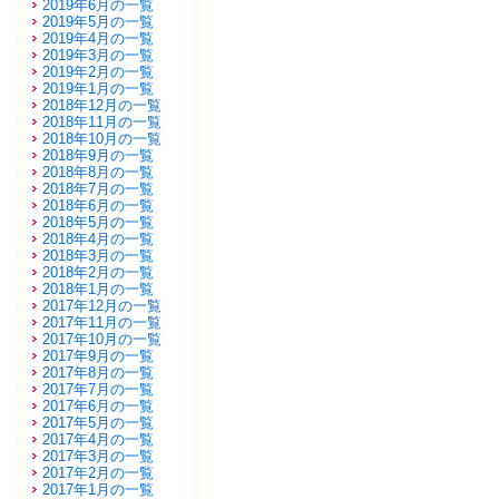
2019年6月の一覧
2019年5月の一覧
2019年4月の一覧
2019年3月の一覧
2019年2月の一覧
2019年1月の一覧
2018年12月の一覧
2018年11月の一覧
2018年10月の一覧
2018年9月の一覧
2018年8月の一覧
2018年7月の一覧
2018年6月の一覧
2018年5月の一覧
2018年4月の一覧
2018年3月の一覧
2018年2月の一覧
2018年1月の一覧
2017年12月の一覧
2017年11月の一覧
2017年10月の一覧
2017年9月の一覧
2017年8月の一覧
2017年7月の一覧
2017年6月の一覧
2017年5月の一覧
2017年4月の一覧
2017年3月の一覧
2017年2月の一覧
2017年1月の一覧