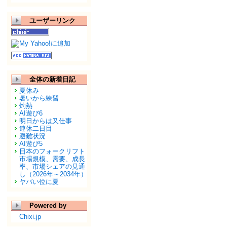
ユーザーリンク
全体の新着日記
夏休み
暑いから練習
灼熱
AI遊び6
明日からは又仕事
連休二日目
避難状況
AI遊び5
日本のフォークリフト
市場規模、需要、成長
率、市場シェアの見通
し（2026年～2034年）
ヤバい位に夏
Powered by
Chixi.jp