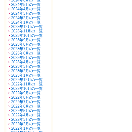
2024年6月の一覧
2024年5月の一覧
2024年4月の一覧
2024年3月の一覧
2024年2月の一覧
2024年1月の一覧
2023年12月の一覧
2023年11月の一覧
2023年10月の一覧
2023年9月の一覧
2023年8月の一覧
2023年7月の一覧
2023年6月の一覧
2023年5月の一覧
2023年4月の一覧
2023年3月の一覧
2023年2月の一覧
2023年1月の一覧
2022年12月の一覧
2022年11月の一覧
2022年10月の一覧
2022年9月の一覧
2022年8月の一覧
2022年7月の一覧
2022年6月の一覧
2022年5月の一覧
2022年4月の一覧
2022年3月の一覧
2022年2月の一覧
2022年1月の一覧