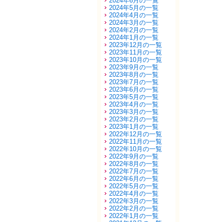
2024年6月の一覧
2024年5月の一覧
2024年4月の一覧
2024年3月の一覧
2024年2月の一覧
2024年1月の一覧
2023年12月の一覧
2023年11月の一覧
2023年10月の一覧
2023年9月の一覧
2023年8月の一覧
2023年7月の一覧
2023年6月の一覧
2023年5月の一覧
2023年4月の一覧
2023年3月の一覧
2023年2月の一覧
2023年1月の一覧
2022年12月の一覧
2022年11月の一覧
2022年10月の一覧
2022年9月の一覧
2022年8月の一覧
2022年7月の一覧
2022年6月の一覧
2022年5月の一覧
2022年4月の一覧
2022年3月の一覧
2022年2月の一覧
2022年1月の一覧