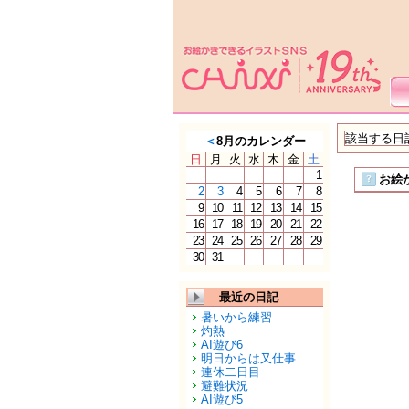
該当する日
＜
8月のカレンダー
日
月
火
水
木
金
土
1
お絵か
2
3
4
5
6
7
8
9
10
11
12
13
14
15
16
17
18
19
20
21
22
23
24
25
26
27
28
29
30
31
最近の日記
暑いから練習
灼熱
AI遊び6
明日からは又仕事
連休二日目
避難状況
AI遊び5