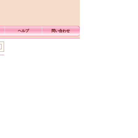
ヘルプ
問い合わせ