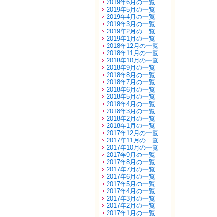
2019年6月の一覧
2019年5月の一覧
2019年4月の一覧
2019年3月の一覧
2019年2月の一覧
2019年1月の一覧
2018年12月の一覧
2018年11月の一覧
2018年10月の一覧
2018年9月の一覧
2018年8月の一覧
2018年7月の一覧
2018年6月の一覧
2018年5月の一覧
2018年4月の一覧
2018年3月の一覧
2018年2月の一覧
2018年1月の一覧
2017年12月の一覧
2017年11月の一覧
2017年10月の一覧
2017年9月の一覧
2017年8月の一覧
2017年7月の一覧
2017年6月の一覧
2017年5月の一覧
2017年4月の一覧
2017年3月の一覧
2017年2月の一覧
2017年1月の一覧