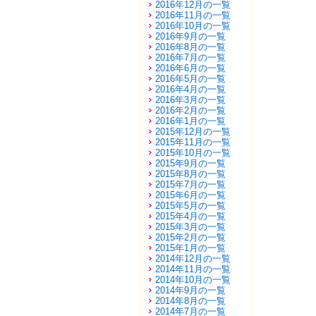
2016年12月の一覧
2016年11月の一覧
2016年10月の一覧
2016年9月の一覧
2016年8月の一覧
2016年7月の一覧
2016年6月の一覧
2016年5月の一覧
2016年4月の一覧
2016年3月の一覧
2016年2月の一覧
2016年1月の一覧
2015年12月の一覧
2015年11月の一覧
2015年10月の一覧
2015年9月の一覧
2015年8月の一覧
2015年7月の一覧
2015年6月の一覧
2015年5月の一覧
2015年4月の一覧
2015年3月の一覧
2015年2月の一覧
2015年1月の一覧
2014年12月の一覧
2014年11月の一覧
2014年10月の一覧
2014年9月の一覧
2014年8月の一覧
2014年7月の一覧