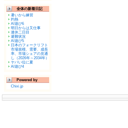
全体の新着日記
暑いから練習
灼熱
AI遊び6
明日からは又仕事
連休二日目
避難状況
AI遊び5
日本のフォークリフト
市場規模、需要、成長
率、市場シェアの見通
し（2026年～2034年）
ヤバい位に夏
AI遊び4
Powered by
Chixi.jp