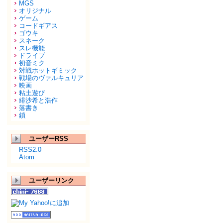
MGS
オリジナル
ゲーム
コードギアス
ゴウキ
スネーク
スレ機能
ドライブ
初音ミク
対戦ホットギミック
戦場のヴァルキュリア
映画
粘土遊び
緋沙希と浩作
落書き
鎖
ユーザーRSS
RSS2.0
Atom
ユーザーリンク