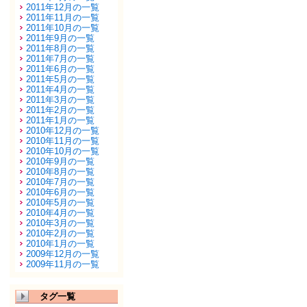
2011年12月の一覧
2011年11月の一覧
2011年10月の一覧
2011年9月の一覧
2011年8月の一覧
2011年7月の一覧
2011年6月の一覧
2011年5月の一覧
2011年4月の一覧
2011年3月の一覧
2011年2月の一覧
2011年1月の一覧
2010年12月の一覧
2010年11月の一覧
2010年10月の一覧
2010年9月の一覧
2010年8月の一覧
2010年7月の一覧
2010年6月の一覧
2010年5月の一覧
2010年4月の一覧
2010年3月の一覧
2010年2月の一覧
2010年1月の一覧
2009年12月の一覧
2009年11月の一覧
タグ一覧