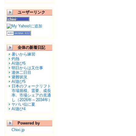
ユーザーリンク
全体の新着日記
暑いから練習
灼熱
AI遊び6
明日からは又仕事
連休二日目
避難状況
AI遊び5
日本のフォークリフト
市場規模、需要、成長
率、市場シェアの見通
し（2026年～2034年）
ヤバい位に夏
AI遊び4
Powered by
Chixi.jp