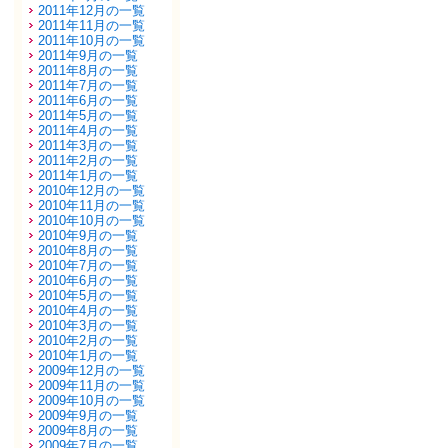
2011年12月の一覧
2011年11月の一覧
2011年10月の一覧
2011年9月の一覧
2011年8月の一覧
2011年7月の一覧
2011年6月の一覧
2011年5月の一覧
2011年4月の一覧
2011年3月の一覧
2011年2月の一覧
2011年1月の一覧
2010年12月の一覧
2010年11月の一覧
2010年10月の一覧
2010年9月の一覧
2010年8月の一覧
2010年7月の一覧
2010年6月の一覧
2010年5月の一覧
2010年4月の一覧
2010年3月の一覧
2010年2月の一覧
2010年1月の一覧
2009年12月の一覧
2009年11月の一覧
2009年10月の一覧
2009年9月の一覧
2009年8月の一覧
2009年7月の一覧