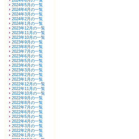
2024年6月の一覧
2024年5月の一覧
2024年4月の一覧
2024年3月の一覧
2024年2月の一覧
2024年1月の一覧
2023年12月の一覧
2023年11月の一覧
2023年10月の一覧
2023年9月の一覧
2023年8月の一覧
2023年7月の一覧
2023年6月の一覧
2023年5月の一覧
2023年4月の一覧
2023年3月の一覧
2023年2月の一覧
2023年1月の一覧
2022年12月の一覧
2022年11月の一覧
2022年10月の一覧
2022年9月の一覧
2022年8月の一覧
2022年7月の一覧
2022年6月の一覧
2022年5月の一覧
2022年4月の一覧
2022年3月の一覧
2022年2月の一覧
2022年1月の一覧