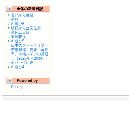
全体の新着日記
暑いから練習
灼熱
AI遊び6
明日からは又仕事
連休二日目
避難状況
AI遊び5
日本のフォークリフト
市場規模、需要、成長
率、市場シェアの見通
し（2026年～2034年）
ヤバい位に夏
AI遊び4
Powered by
Chixi.jp