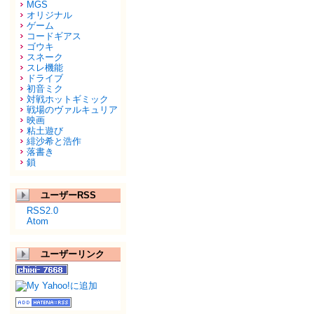
MGS
オリジナル
ゲーム
コードギアス
ゴウキ
スネーク
スレ機能
ドライブ
初音ミク
対戦ホットギミック
戦場のヴァルキュリア
映画
粘土遊び
緋沙希と浩作
落書き
鎖
ユーザーRSS
RSS2.0
Atom
ユーザーリンク