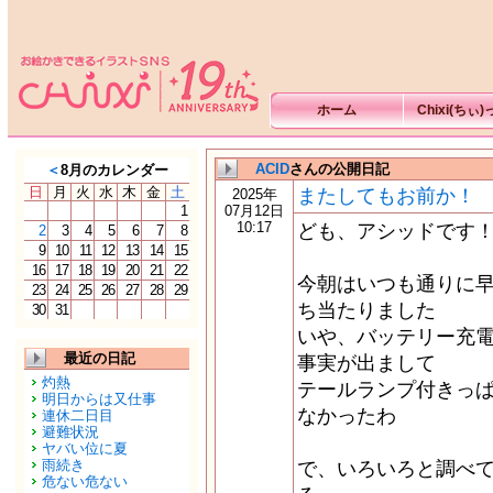
ホーム
Chixi(ちぃ
ACID
さんの公開日記
＜
8月のカレンダー
日
月
火
水
木
金
土
またしてもお前か！
2025年
1
07月12日
10:17
ども、アシッドです
2
3
4
5
6
7
8
9
10
11
12
13
14
15
16
17
18
19
20
21
22
今朝はいつも通りに
23
24
25
26
27
28
29
ち当たりました
30
31
いや、バッテリー充
最近の日記
事実が出まして
灼熱
テールランプ付きっ
明日からは又仕事
なかったわ
連休二日目
避難状況
ヤバい位に夏
雨続き
で、いろいろと調べ
危ない危ない