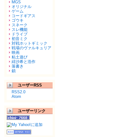
MGS
オリジナル
ゲーム
コードギアス
ゴウキ
スネーク
スレ機能
ドライブ
初音ミク
対戦ホットギミック
戦場のヴァルキュリア
映画
粘土遊び
緋沙希と浩作
落書き
鎖
ユーザーRSS
RSS2.0
Atom
ユーザーリンク