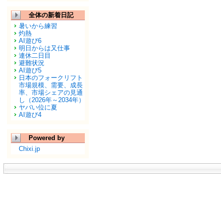
全体の新着日記
暑いから練習
灼熱
AI遊び6
明日からは又仕事
連休二日目
避難状況
AI遊び5
日本のフォークリフト
市場規模、需要、成長
率、市場シェアの見通
し（2026年～2034年）
ヤバい位に夏
AI遊び4
Powered by
Chixi.jp