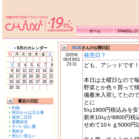
ホーム
Chixi(ちぃ
ACID
さんの公開日記
＜
8月のカレンダー
日
月
火
水
木
金
土
発売日？
2025年
1
08月30日
23:31
ども、アシッドです
2
3
4
5
6
7
8
9
10
11
12
13
14
15
16
17
18
19
20
21
22
本日は土曜日なので
23
24
25
26
27
28
29
野菜とか色々買って
30
31
備蓄米入荷してたので
最近の日記
とに
灼熱
5㎏1900円税込み
明日からは又仕事
新米10㎏が8800円
連休二日目
避難状況
せめて10ｋｇ500
ヤバい位に夏
雨続き
危ない危ない