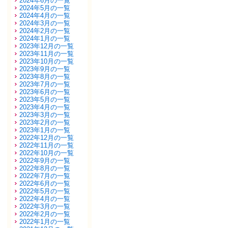
2024年6月の一覧
2024年5月の一覧
2024年4月の一覧
2024年3月の一覧
2024年2月の一覧
2024年1月の一覧
2023年12月の一覧
2023年11月の一覧
2023年10月の一覧
2023年9月の一覧
2023年8月の一覧
2023年7月の一覧
2023年6月の一覧
2023年5月の一覧
2023年4月の一覧
2023年3月の一覧
2023年2月の一覧
2023年1月の一覧
2022年12月の一覧
2022年11月の一覧
2022年10月の一覧
2022年9月の一覧
2022年8月の一覧
2022年7月の一覧
2022年6月の一覧
2022年5月の一覧
2022年4月の一覧
2022年3月の一覧
2022年2月の一覧
2022年1月の一覧