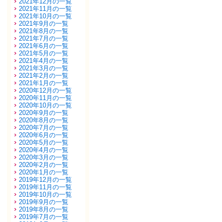
2021年12月の一覧
2021年11月の一覧
2021年10月の一覧
2021年9月の一覧
2021年8月の一覧
2021年7月の一覧
2021年6月の一覧
2021年5月の一覧
2021年4月の一覧
2021年3月の一覧
2021年2月の一覧
2021年1月の一覧
2020年12月の一覧
2020年11月の一覧
2020年10月の一覧
2020年9月の一覧
2020年8月の一覧
2020年7月の一覧
2020年6月の一覧
2020年5月の一覧
2020年4月の一覧
2020年3月の一覧
2020年2月の一覧
2020年1月の一覧
2019年12月の一覧
2019年11月の一覧
2019年10月の一覧
2019年9月の一覧
2019年8月の一覧
2019年7月の一覧