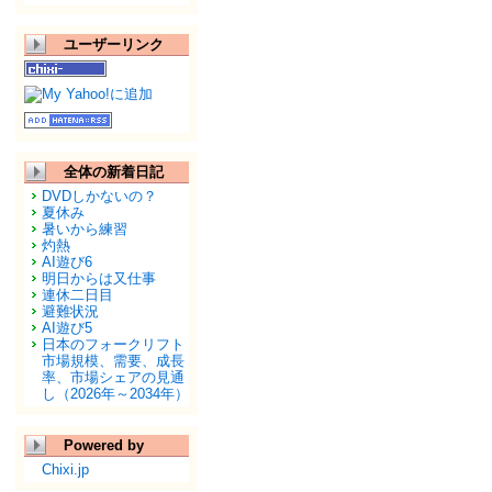
ユーザーリンク
全体の新着日記
DVDしかないの？
夏休み
暑いから練習
灼熱
AI遊び6
明日からは又仕事
連休二日目
避難状況
AI遊び5
日本のフォークリフト
市場規模、需要、成長
率、市場シェアの見通
し（2026年～2034年）
Powered by
Chixi.jp