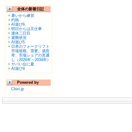
全体の新着日記
暑いから練習
灼熱
AI遊び6
明日からは又仕事
連休二日目
避難状況
AI遊び5
日本のフォークリフト
市場規模、需要、成長
率、市場シェアの見通
し（2026年～2034年）
ヤバい位に夏
AI遊び4
Powered by
Chixi.jp