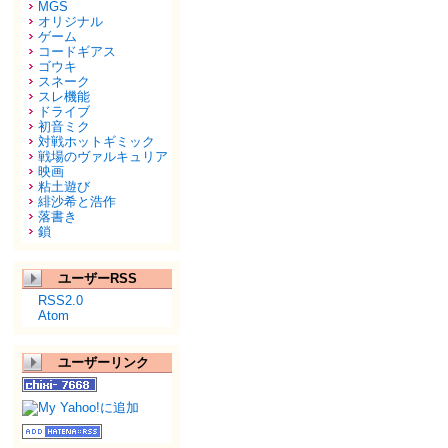
MGS
オリジナル
ゲーム
コードギアス
ゴウキ
スネーク
スレ機能
ドライブ
初音ミク
対戦ホットギミック
戦場のヴァルキュリア
映画
粘土遊び
緋沙希と浩作
落書き
鎖
ユーザーRSS
RSS2.0
Atom
ユーザーリンク