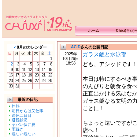
ホーム
Chixi(ちぃ
ACID
さんの公開日記
＜
8月のカレンダー
日
月
火
水
木
金
土
ガラス鑢と水泳部
2025年
1
10月26日
18:58
ども、アシッドです
2
3
4
5
6
7
8
9
10
11
12
13
14
15
16
17
18
19
20
21
22
本日は特にするべき
23
24
25
26
27
28
29
のんびりと朝食を食
30
31
正直出かける気はなか
最近の日記
ガラス鑢なる文明の
灼熱
ことに！
明日からは又仕事
連休二日目
避難状況
ちょっと遠いですが
ヤバい位に夏
雨続き
店へ！
危ない危ない