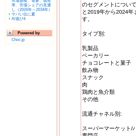
市場規模、需要、成長
のセグメントについて、
率、市場シェアの見通
し（2026年～2034年）
と2019年から202
ヤバい位に夏
す。
AI遊び4
Powered by
タイプ別:
Chixi.jp
乳製品
ベーカリー
チョコレートと菓子
飲み物
スナック
肉
鶏肉と魚介類
その他
流通チャネル別:
スーパーマーケット/
専門店