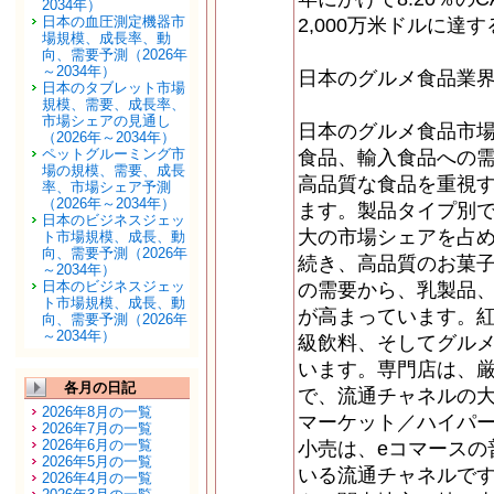
2034年）
日本の血圧測定機器市
2,000万米ドルに達
場規模、成長率、動
向、需要予測（2026年
～2034年）
日本のグルメ食品業
日本のタブレット市場
規模、需要、成長率、
市場シェアの見通し
日本のグルメ食品市
（2026年～2034年）
ペットグルーミング市
食品、輸入食品への
場の規模、需要、成長
高品質な食品を重視
率、市場シェア予測
（2026年～2034年）
ます。製品タイプ別
日本のビジネスジェッ
大の市場シェアを占
ト市場規模、成長、動
向、需要予測（2026年
続き、高品質のお菓
～2034年）
日本のビジネスジェッ
の需要から、乳製品
ト市場規模、成長、動
が高まっています。
向、需要予測（2026年
～2034年）
級飲料、そしてグル
います。専門店は、
各月の日記
で、流通チャネルの
2026年8月の一覧
マーケット／ハイパ
2026年7月の一覧
2026年6月の一覧
小売は、eコマースの
2026年5月の一覧
いる流通チャネルで
2026年4月の一覧