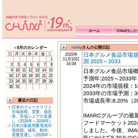
ホーム
Chixi(ちぃ
rocky
さんの公開日記
＜
8月のカレンダー
日
月
火
水
木
金
土
日本グルメ食品市場
2025年
1
11月10日
測 2025～2033
16:04
2
3
4
5
6
7
8
9
10
11
12
13
14
15
日本グルメ食品市場
16
17
18
19
20
21
22
予測年:2025～2033年
23
24
25
26
27
28
29
2024年の市場規模：1
30
31
2033年の市場予測：3
市場成長率:8.20%（2
最近の日記
日本のフォークリフト
市場規模、需要、成長
IMARCグループの
率、市場シェアの見通
し（2026年～2034年）
フードマーケット2024
日本の家庭用蓄電池市
しました。今後、IMAR
場規模、成長、動向、
需要見通し（2026年～
年にかけて8.20％のC