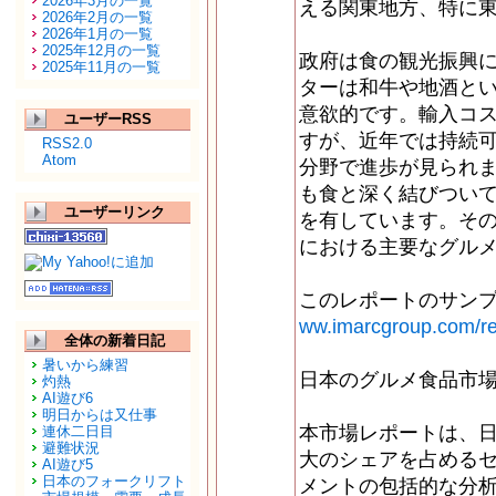
2026年3月の一覧
える関東地方、特に
2026年2月の一覧
2026年1月の一覧
2025年12月の一覧
政府は食の観光振興
2025年11月の一覧
ターは和牛や地酒と
意欲的です。輸入コ
ユーザーRSS
すが、近年では持続
RSS2.0
Atom
分野で進歩が見られ
も食と深く結びつい
ユーザーリンク
を有しています。そ
における主要なグル
このレポートのサンプル
ww.imarcgroup.com/rep
全体の新着日記
暑いから練習
日本のグルメ食品市
灼熱
AI遊び6
明日からは又仕事
本市場レポートは、
連休二日目
避難状況
大のシェアを占める
AI遊び5
日本のフォークリフト
メントの包括的な分