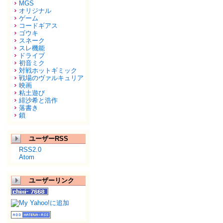
MGS
オリジナル
ゲーム
コードギアス
ゴウキ
スネーク
スレ機能
ドライブ
初音ミク
対戦ホットギミック
戦場のヴァルキュリア
映画
粘土遊び
緋沙希と浩作
落書き
鎖
ユーザーRSS
RSS2.0
Atom
ユーザーリンク