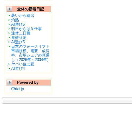
全体の新着日記
暑いから練習
灼熱
AI遊び6
明日からは又仕事
連休二日目
避難状況
AI遊び5
日本のフォークリフト
市場規模、需要、成長
率、市場シェアの見通
し（2026年～2034年）
ヤバい位に夏
AI遊び4
Powered by
Chixi.jp