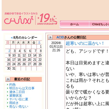
ホーム
Chixi(ちぃ
ACID
さんの公開日記
＜
8月のカレンダー
日
月
火
水
木
金
土
超寒いのに温かい！
2026年
1
01月11日
21:26
ども、アシッドです
2
3
4
5
6
7
8
9
10
11
12
13
14
15
16
17
18
19
20
21
22
本日は目覚めますと
23
24
25
26
27
28
29
ない
30
31
いや、寒いは寒いが普
最近の日記
これは雨か？それと
灼熱
るも
明日からは又仕事
曇り空で暖かくなる
連休二日目
避難状況
いからかな？
ヤバい位に夏
雨続き
だが外は超寒い上に
危ない危ない