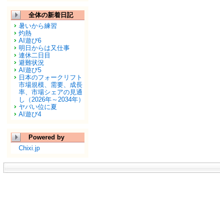
全体の新着日記
暑いから練習
灼熱
AI遊び6
明日からは又仕事
連休二日目
避難状況
AI遊び5
日本のフォークリフト
市場規模、需要、成長
率、市場シェアの見通
し（2026年～2034年）
ヤバい位に夏
AI遊び4
Powered by
Chixi.jp