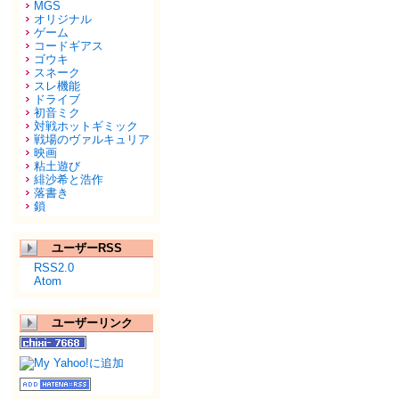
MGS
オリジナル
ゲーム
コードギアス
ゴウキ
スネーク
スレ機能
ドライブ
初音ミク
対戦ホットギミック
戦場のヴァルキュリア
映画
粘土遊び
緋沙希と浩作
落書き
鎖
ユーザーRSS
RSS2.0
Atom
ユーザーリンク