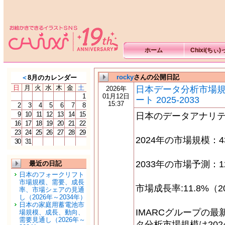
ホーム
Chixi(ちぃ
rocky
さんの公開日記
＜
8月のカレンダー
日
月
火
水
木
金
土
日本データ分析市場
2026年
1
01月12日
ート 2025-2033
15:37
2
3
4
5
6
7
8
9
10
11
12
13
14
15
日本のデータアナリ
16
17
18
19
20
21
22
23
24
25
26
27
28
29
2024年の市場規模：4
30
31
2033年の市場予測：1
最近の日記
日本のフォークリフト
市場規模、需要、成長
市場成長率:11.8%（2
率、市場シェアの見通
し（2026年～2034年）
日本の家庭用蓄電池市
IMARCグループの
場規模、成長、動向、
需要見通し（2026年～
タ分析市場規模は2024