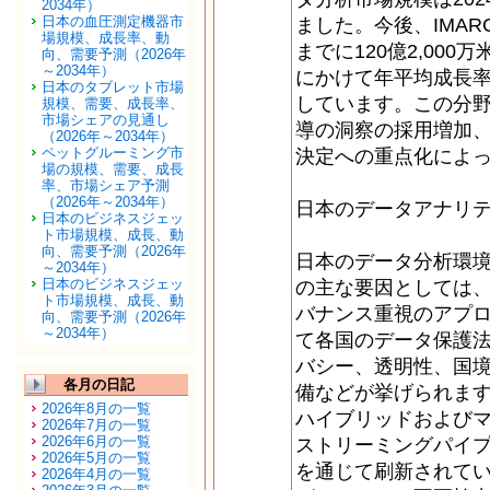
2034年）
日本の血圧測定機器市
ました。今後、IMAR
場規模、成長率、動
までに120億2,000
向、需要予測（2026年
～2034年）
にかけて年平均成長率（
日本のタブレット市場
しています。この分野
規模、需要、成長率、
市場シェアの見通し
導の洞察の採用増加
（2026年～2034年）
ペットグルーミング市
決定への重点化によ
場の規模、需要、成長
率、市場シェア予測
（2026年～2034年）
日本のデータアナリテ
日本のビジネスジェッ
ト市場規模、成長、動
向、需要予測（2026年
日本のデータ分析環
～2034年）
日本のビジネスジェッ
の主な要因としては、
ト市場規模、成長、動
バナンス重視のアプ
向、需要予測（2026年
～2034年）
て各国のデータ保護
バシー、透明性、国
各月の日記
備などが挙げられま
2026年8月の一覧
ハイブリッドおよび
2026年7月の一覧
2026年6月の一覧
ストリーミングパイ
2026年5月の一覧
を通じて刷新されて
2026年4月の一覧