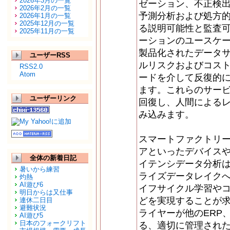
2026年3月の一覧
ゼーション、不正検
2026年2月の一覧
予測分析および処方
2026年1月の一覧
2025年12月の一覧
る説明可能性と監査
2025年11月の一覧
ーションのユースケ
製品化されたデータサ
ユーザーRSS
ルリスクおよびコス
RSS2.0
Atom
ードを介して反復的
ます。これらのサー
ユーザーリンク
回復し、人間による
み込みます。
スマートファクトリ
アといったデバイス
全体の新着日記
イテンシデータ分析
暑いから練習
ライズデータレイク
灼熱
AI遊び6
イフサイクル学習や
明日からは又仕事
どを実現することが
連休二日目
避難状況
ライヤーが他のERP
AI遊び5
日本のフォークリフト
る、適切に管理され