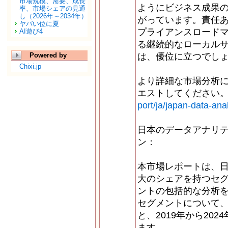
市場規模、需要、成長
ようにビジネス成果
率、市場シェアの見通
し（2026年～2034年）
がっています。責任あ
ヤバい位に夏
プライアンスロード
AI遊び4
る継続的なローカル
Powered by
は、優位に立つでし
Chixi.jp
より詳細な市場分析に
エストしてください。
port/ja/japan-data-anal
日本のデータアナリ
ン：
本市場レポートは、
大のシェアを持つセ
ントの包括的な分析
セグメントについて、2
と、2019年から20
ます。