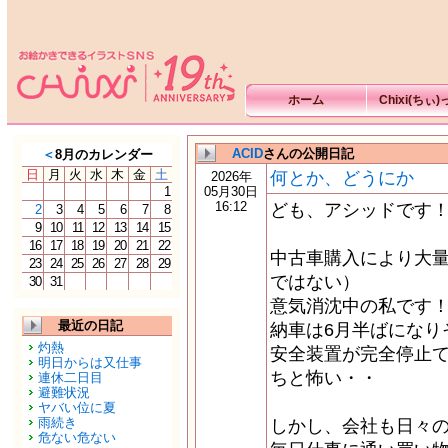
ホーム
Chixi(ちぃ
ACID
さんの公開日記
＜
8月のカレンダー
日
月
火
水
木
金
土
何とか、どうにか
2026年
1
05月30日
16:12
ども、アシッドです
2
3
4
5
6
7
8
9
10
11
12
13
14
15
16
17
18
19
20
21
22
中古車購入により大
23
24
25
26
27
28
29
ではない）
30
31
意気消沈中の私です
最近の日記
納車は6月半ばになり
灼熱
安全装置が完全停止
明日からは又仕事
ちと怖い・・
連休二日目
避難状況
ヤバい位に夏
雨続き
しかし、会社も日々
危ない危ない