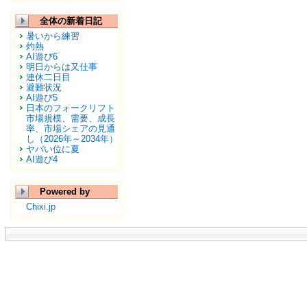
全体の新着日記
暑いから練習
灼熱
AI遊び6
明日からは又仕事
連休二日目
避難状況
AI遊び5
日本のフォークリフト
市場規模、需要、成長
率、市場シェアの見通
し（2026年～2034年）
ヤバい位に夏
AI遊び4
Powered by
Chixi.jp