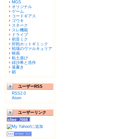
MGS
オリジナル
ゲーム
コードギアス
ゴウキ
スネーク
スレ機能
ドライブ
初音ミク
対戦ホットギミック
戦場のヴァルキュリア
映画
粘土遊び
緋沙希と浩作
落書き
鎖
ユーザーRSS
RSS2.0
Atom
ユーザーリンク