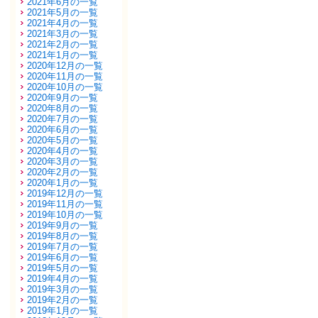
2021年6月の一覧
2021年5月の一覧
2021年4月の一覧
2021年3月の一覧
2021年2月の一覧
2021年1月の一覧
2020年12月の一覧
2020年11月の一覧
2020年10月の一覧
2020年9月の一覧
2020年8月の一覧
2020年7月の一覧
2020年6月の一覧
2020年5月の一覧
2020年4月の一覧
2020年3月の一覧
2020年2月の一覧
2020年1月の一覧
2019年12月の一覧
2019年11月の一覧
2019年10月の一覧
2019年9月の一覧
2019年8月の一覧
2019年7月の一覧
2019年6月の一覧
2019年5月の一覧
2019年4月の一覧
2019年3月の一覧
2019年2月の一覧
2019年1月の一覧