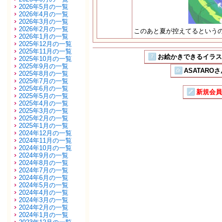
2026年5月の一覧
2026年4月の一覧
2026年3月の一覧
2026年2月の一覧
このあと夏が控えてるという
2026年1月の一覧
2025年12月の一覧
2025年11月の一覧
お絵かきできるイラストSN
2025年10月の一覧
2025年9月の一覧
ASATARO
2025年8月の一覧
2025年7月の一覧
2025年6月の一覧
新規会員
2025年5月の一覧
2025年4月の一覧
2025年3月の一覧
2025年2月の一覧
2025年1月の一覧
2024年12月の一覧
2024年11月の一覧
2024年10月の一覧
2024年9月の一覧
2024年8月の一覧
2024年7月の一覧
2024年6月の一覧
2024年5月の一覧
2024年4月の一覧
2024年3月の一覧
2024年2月の一覧
2024年1月の一覧