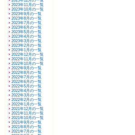
2023年12月の一覧
2023年11月の一覧
2023年10月の一覧
2023年9月の一覧
2023年8月の一覧
2023年7月の一覧
2023年6月の一覧
2023年5月の一覧
2023年4月の一覧
2023年3月の一覧
2023年2月の一覧
2023年1月の一覧
2022年12月の一覧
2022年11月の一覧
2022年10月の一覧
2022年9月の一覧
2022年8月の一覧
2022年7月の一覧
2022年6月の一覧
2022年5月の一覧
2022年4月の一覧
2022年3月の一覧
2022年2月の一覧
2022年1月の一覧
2021年12月の一覧
2021年11月の一覧
2021年10月の一覧
2021年9月の一覧
2021年8月の一覧
2021年7月の一覧