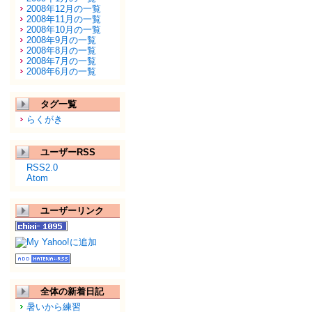
2008年12月の一覧
2008年11月の一覧
2008年10月の一覧
2008年9月の一覧
2008年8月の一覧
2008年7月の一覧
2008年6月の一覧
タグ一覧
らくがき
ユーザーRSS
RSS2.0
Atom
ユーザーリンク
全体の新着日記
暑いから練習