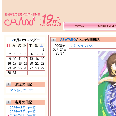
ホーム
Chixi(ちぃ
ASATARO
さんの公開日記
＜
8月のカレンダー
日
月
火
水
木
金
土
マジあっついわ
2008年
1
06月24日
23:37
2
3
4
5
6
7
8
9
10
11
12
13
14
15
16
17
18
19
20
21
22
23
24
25
26
27
28
29
30
31
最近の日記
マジあっついわ
各月の日記
2026年8月の一覧
2026年7月の一覧
2026年6月の一覧