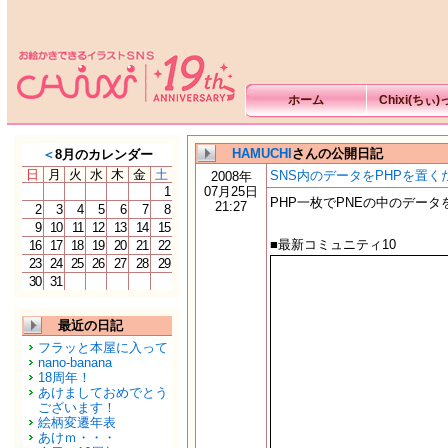
ホーム
Chixi(ちぃ
HAMUCHI
さんの公開日記
＜
8月のカレンダー
日
月
火
水
木
金
土
SNS内のデータをPHPを置
2008年
1
07月25日
PHP一枚でPNEの中のデー
21:27
2
3
4
5
6
7
8
9
10
11
12
13
14
15
■最新コミュニティ10
16
17
18
19
20
21
22
23
24
25
26
27
28
29
30
31
最近の日記
フラッと本屋に入って
nano-banana
18周年！
あけましておめでとう
ございます！
絵柄変遷年表
あけｍ・・・