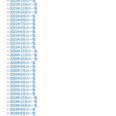
2022年1月の一覧
2021年12月の一覧
2021年11月の一覧
2021年10月の一覧
2021年9月の一覧
2021年8月の一覧
2021年7月の一覧
2021年6月の一覧
2021年5月の一覧
2021年4月の一覧
2021年3月の一覧
2021年2月の一覧
2021年1月の一覧
2020年12月の一覧
2020年11月の一覧
2020年10月の一覧
2020年9月の一覧
2020年8月の一覧
2020年7月の一覧
2020年6月の一覧
2020年5月の一覧
2020年4月の一覧
2020年3月の一覧
2020年2月の一覧
2020年1月の一覧
2019年12月の一覧
2019年11月の一覧
2019年10月の一覧
2019年9月の一覧
2019年8月の一覧