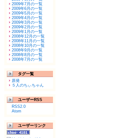
2009年7月の一覧
2009年6月の一覧
2009年5月の一覧
2009年4月の一覧
2009年3月の一覧
2009年2月の一覧
2009年1月の一覧
2008年12月の一覧
2008年11月の一覧
2008年10月の一覧
2008年9月の一覧
2008年8月の一覧
2008年7月の一覧
タグ一覧
原発
５人のちぃちゃん
ユーザーRSS
RSS2.0
Atom
ユーザーリンク