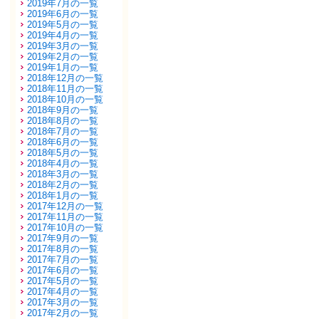
2019年7月の一覧
2019年6月の一覧
2019年5月の一覧
2019年4月の一覧
2019年3月の一覧
2019年2月の一覧
2019年1月の一覧
2018年12月の一覧
2018年11月の一覧
2018年10月の一覧
2018年9月の一覧
2018年8月の一覧
2018年7月の一覧
2018年6月の一覧
2018年5月の一覧
2018年4月の一覧
2018年3月の一覧
2018年2月の一覧
2018年1月の一覧
2017年12月の一覧
2017年11月の一覧
2017年10月の一覧
2017年9月の一覧
2017年8月の一覧
2017年7月の一覧
2017年6月の一覧
2017年5月の一覧
2017年4月の一覧
2017年3月の一覧
2017年2月の一覧