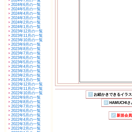
2024年7月の一覧
2024年6月の一覧
2024年5月の一覧
2024年4月の一覧
2024年3月の一覧
2024年2月の一覧
2024年1月の一覧
2023年12月の一覧
2023年11月の一覧
2023年10月の一覧
2023年9月の一覧
2023年8月の一覧
2023年7月の一覧
2023年6月の一覧
2023年5月の一覧
2023年4月の一覧
2023年3月の一覧
2023年2月の一覧
2023年1月の一覧
2022年12月の一覧
2022年11月の一覧
2022年10月の一覧
お絵かきできるイラストSN
2022年9月の一覧
2022年8月の一覧
HAMUCHI
2022年7月の一覧
2022年6月の一覧
2022年5月の一覧
新規会員
2022年4月の一覧
2022年3月の一覧
2022年2月の一覧