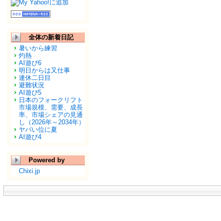
全体の新着日記
暑いから練習
灼熱
AI遊び6
明日からは又仕事
連休二日目
避難状況
AI遊び5
日本のフォークリフト
市場規模、需要、成長
率、市場シェアの見通
し（2026年～2034年）
ヤバい位に夏
AI遊び4
Powered by
Chixi.jp