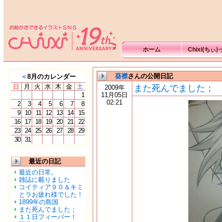
ホーム
Chixi(ちぃ
葵襟
さんの公開日記
＜
8月のカレンダー
日
月
火
水
木
金
土
また死んでました；
2009年
1
11月05日
02:21
2
3
4
5
6
7
8
9
10
11
12
13
14
15
16
17
18
19
20
21
22
23
24
25
26
27
28
29
30
31
最近の日記
最近の日常。
雑誌に載りました
コイティア９０＆キミ
とラお疲れ様でした！
1899年の島国
また死んでました；
１１日フィーバー！