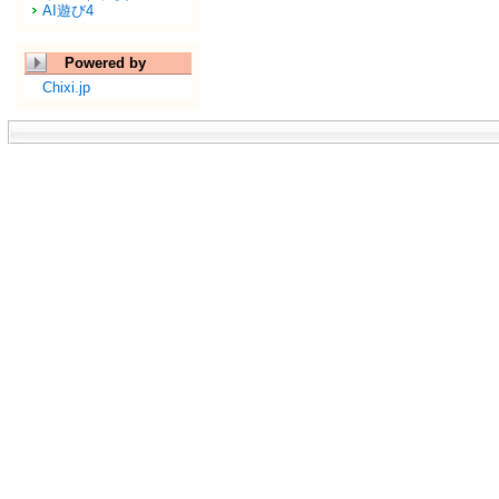
AI遊び4
Powered by
Chixi.jp