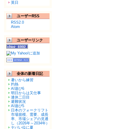
英日
ユーザーRSS
RSS2.0
Atom
ユーザーリンク
全体の新着日記
暑いから練習
灼熱
AI遊び6
明日からは又仕事
連休二日目
避難状況
AI遊び5
日本のフォークリフト
市場規模、需要、成長
率、市場シェアの見通
し（2026年～2034年）
ヤバい位に夏