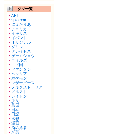
タグ一覧
APH
splatoon
にょたりあ
アメリカ
イギリス
イベント
オリジナル
グリレ
グレイセス
ゲームショウ
テイルズ
ニノ国
ファンタジー
ヘタリア
ポケモン
マザーグース
メルクストーリア
メルスト
レイトン
少女
島国
日本
日記
水彩
漫画
盾の勇者
米英