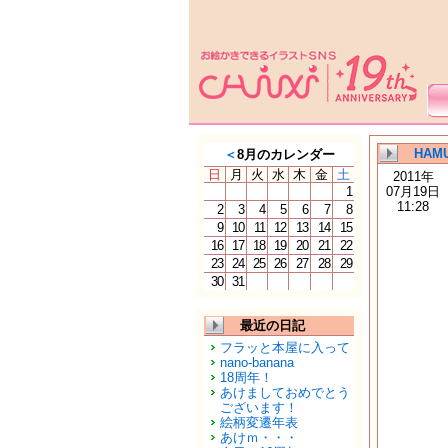
HAM
＜
8月のカレンダー
日
月
火
水
木
金
土
2011年
1
07月19日
11:28
2
3
4
5
6
7
8
9
10
11
12
13
14
15
16
17
18
19
20
21
22
23
24
25
26
27
28
29
30
31
最近の日記
フラッと本屋に入って
nano-banana
18周年！
あけましておめでとう
ございます！
絵柄変遷年表
あけｍ・・・