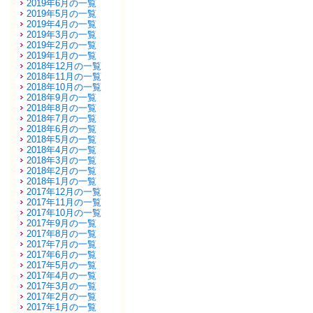
2019年6月の一覧
2019年5月の一覧
2019年4月の一覧
2019年3月の一覧
2019年2月の一覧
2019年1月の一覧
2018年12月の一覧
2018年11月の一覧
2018年10月の一覧
2018年9月の一覧
2018年8月の一覧
2018年7月の一覧
2018年6月の一覧
2018年5月の一覧
2018年4月の一覧
2018年3月の一覧
2018年2月の一覧
2018年1月の一覧
2017年12月の一覧
2017年11月の一覧
2017年10月の一覧
2017年9月の一覧
2017年8月の一覧
2017年7月の一覧
2017年6月の一覧
2017年5月の一覧
2017年4月の一覧
2017年3月の一覧
2017年2月の一覧
2017年1月の一覧