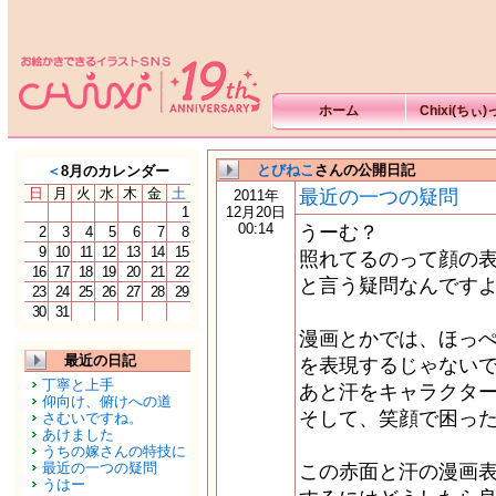
ホーム
Chixi(ちぃ
とびねこ
さんの公開日記
＜
8月のカレンダー
日
月
火
水
木
金
土
最近の一つの疑問
2011年
1
12月20日
00:14
うーむ？
2
3
4
5
6
7
8
9
10
11
12
13
14
15
照れてるのって顔の
16
17
18
19
20
21
22
と言う疑問なんです
23
24
25
26
27
28
29
30
31
漫画とかでは、ほっ
最近の日記
を表現するじゃない
丁寧と上手
あと汗をキャラクタ
仰向け、俯けへの道
そして、笑顔で困っ
さむいですね。
あけました
うちの嫁さんの特技に
最近の一つの疑問
この赤面と汗の漫画
うはー