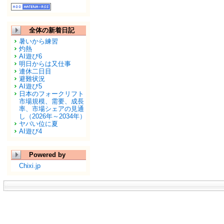
全体の新着日記
暑いから練習
灼熱
AI遊び6
明日からは又仕事
連休二日目
避難状況
AI遊び5
日本のフォークリフト
市場規模、需要、成長
率、市場シェアの見通
し（2026年～2034年）
ヤバい位に夏
AI遊び4
Powered by
Chixi.jp