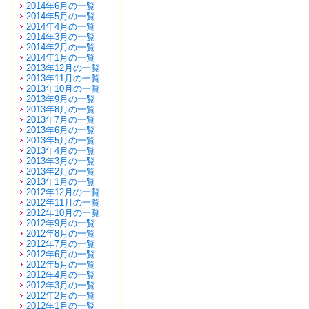
2014年6月の一覧
2014年5月の一覧
2014年4月の一覧
2014年3月の一覧
2014年2月の一覧
2014年1月の一覧
2013年12月の一覧
2013年11月の一覧
2013年10月の一覧
2013年9月の一覧
2013年8月の一覧
2013年7月の一覧
2013年6月の一覧
2013年5月の一覧
2013年4月の一覧
2013年3月の一覧
2013年2月の一覧
2013年1月の一覧
2012年12月の一覧
2012年11月の一覧
2012年10月の一覧
2012年9月の一覧
2012年8月の一覧
2012年7月の一覧
2012年6月の一覧
2012年5月の一覧
2012年4月の一覧
2012年3月の一覧
2012年2月の一覧
2012年1月の一覧