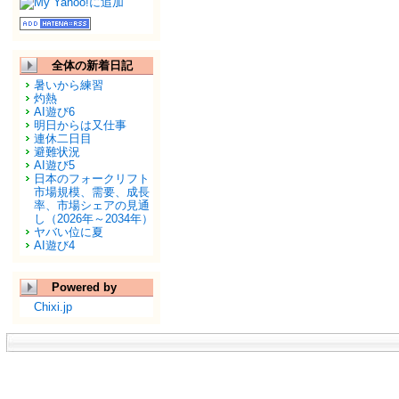
全体の新着日記
暑いから練習
灼熱
AI遊び6
明日からは又仕事
連休二日目
避難状況
AI遊び5
日本のフォークリフト
市場規模、需要、成長
率、市場シェアの見通
し（2026年～2034年）
ヤバい位に夏
AI遊び4
Powered by
Chixi.jp