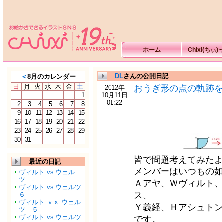
ホーム
Chixi(ちぃ
DL
さんの公開日記
＜
8月のカレンダー
日
月
火
水
木
金
土
おうぎ形の点の軌跡
2012年
1
10月11日
01:22
2
3
4
5
6
7
8
9
10
11
12
13
14
15
16
17
18
19
20
21
22
23
24
25
26
27
28
29
30
31
皆で問題考えてみた
最近の日記
メンバーはいつもの
ヴィルト vs ウェル
ツ -
Ａアヤ、Ｗヴィルト
ヴィルト vs ウェルツ
ス、
６
ヴィルト ｖｓ ウェル
Ｙ義経、Ｈアシュト
ツ ５
ヴィルト vs ウェルツ
です。