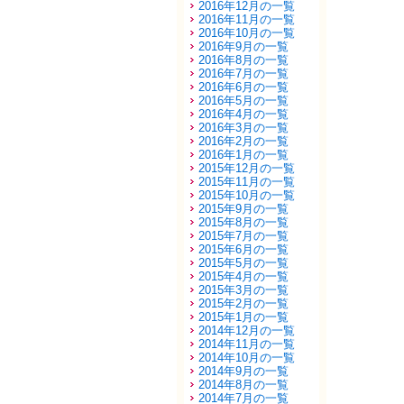
2016年12月の一覧
2016年11月の一覧
2016年10月の一覧
2016年9月の一覧
2016年8月の一覧
2016年7月の一覧
2016年6月の一覧
2016年5月の一覧
2016年4月の一覧
2016年3月の一覧
2016年2月の一覧
2016年1月の一覧
2015年12月の一覧
2015年11月の一覧
2015年10月の一覧
2015年9月の一覧
2015年8月の一覧
2015年7月の一覧
2015年6月の一覧
2015年5月の一覧
2015年4月の一覧
2015年3月の一覧
2015年2月の一覧
2015年1月の一覧
2014年12月の一覧
2014年11月の一覧
2014年10月の一覧
2014年9月の一覧
2014年8月の一覧
2014年7月の一覧