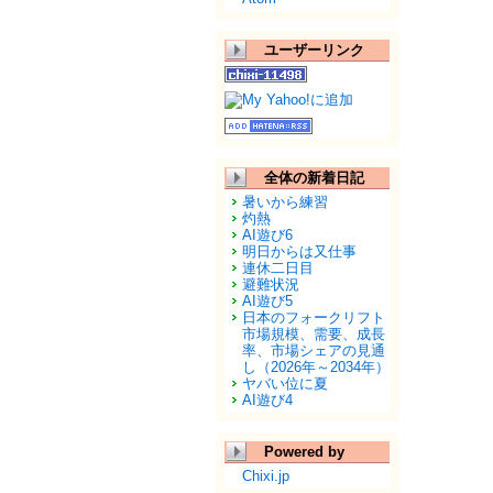
ユーザーリンク
全体の新着日記
暑いから練習
灼熱
AI遊び6
明日からは又仕事
連休二日目
避難状況
AI遊び5
日本のフォークリフト
市場規模、需要、成長
率、市場シェアの見通
し（2026年～2034年）
ヤバい位に夏
AI遊び4
Powered by
Chixi.jp