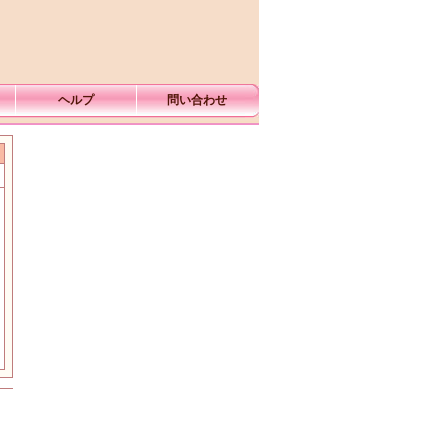
ヘルプ
問い合わせ