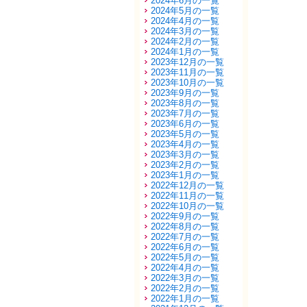
2024年6月の一覧
2024年5月の一覧
2024年4月の一覧
2024年3月の一覧
2024年2月の一覧
2024年1月の一覧
2023年12月の一覧
2023年11月の一覧
2023年10月の一覧
2023年9月の一覧
2023年8月の一覧
2023年7月の一覧
2023年6月の一覧
2023年5月の一覧
2023年4月の一覧
2023年3月の一覧
2023年2月の一覧
2023年1月の一覧
2022年12月の一覧
2022年11月の一覧
2022年10月の一覧
2022年9月の一覧
2022年8月の一覧
2022年7月の一覧
2022年6月の一覧
2022年5月の一覧
2022年4月の一覧
2022年3月の一覧
2022年2月の一覧
2022年1月の一覧