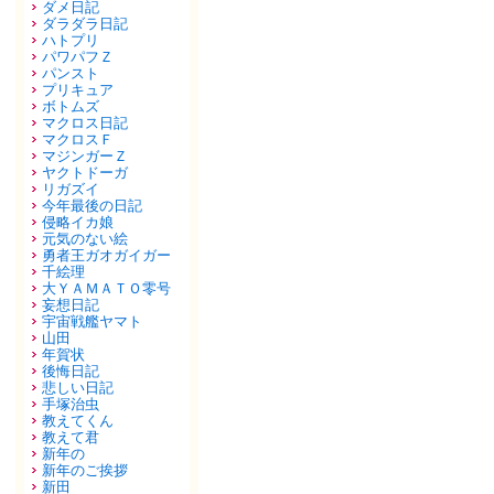
ダメ日記
ダラダラ日記
ハトプリ
パワパフＺ
パンスト
プリキュア
ボトムズ
マクロス日記
マクロスＦ
マジンガーＺ
ヤクトドーガ
リガズイ
今年最後の日記
侵略イカ娘
元気のない絵
勇者王ガオガイガー
千絵理
大ＹＡＭＡＴＯ零号
妄想日記
宇宙戦艦ヤマト
山田
年賀状
後悔日記
悲しい日記
手塚治虫
教えてくん
教えて君
新年の
新年のご挨拶
新田