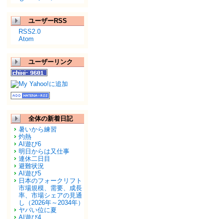
ユーザーRSS
RSS2.0
Atom
ユーザーリンク
全体の新着日記
暑いから練習
灼熱
AI遊び6
明日からは又仕事
連休二日目
避難状況
AI遊び5
日本のフォークリフト
市場規模、需要、成長
率、市場シェアの見通
し（2026年～2034年）
ヤバい位に夏
AI遊び4