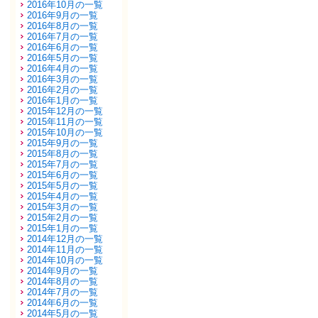
2016年10月の一覧
2016年9月の一覧
2016年8月の一覧
2016年7月の一覧
2016年6月の一覧
2016年5月の一覧
2016年4月の一覧
2016年3月の一覧
2016年2月の一覧
2016年1月の一覧
2015年12月の一覧
2015年11月の一覧
2015年10月の一覧
2015年9月の一覧
2015年8月の一覧
2015年7月の一覧
2015年6月の一覧
2015年5月の一覧
2015年4月の一覧
2015年3月の一覧
2015年2月の一覧
2015年1月の一覧
2014年12月の一覧
2014年11月の一覧
2014年10月の一覧
2014年9月の一覧
2014年8月の一覧
2014年7月の一覧
2014年6月の一覧
2014年5月の一覧