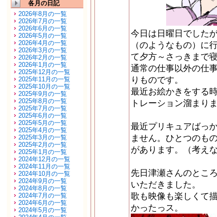
各月の日記
2026年8月の一覧
2026年7月の一覧
2026年6月の一覧
今日は日曜日でした
2026年5月の一覧
2026年4月の一覧
（のようなもの）に
2026年3月の一覧
て夕方～さっきまで
2026年2月の一覧
2026年1月の一覧
通常の仕事以外の仕
2025年12月の一覧
りものです。
2025年11月の一覧
2025年10月の一覧
最近お絵かきをする
2025年9月の一覧
2025年8月の一覧
トレーション溜まり
2025年7月の一覧
2025年6月の一覧
2025年5月の一覧
最近プリキュアばっ
2025年4月の一覧
ません。ひとつのも
2025年3月の一覧
2025年2月の一覧
があります。（考え
2025年1月の一覧
2024年12月の一覧
2024年11月の一覧
先日津瀬さんのとこ
2024年10月の一覧
2024年9月の一覧
いただきました。
2024年8月の一覧
歌も映像も楽しくて
2024年7月の一覧
2024年6月の一覧
かったっス。
2024年5月の一覧