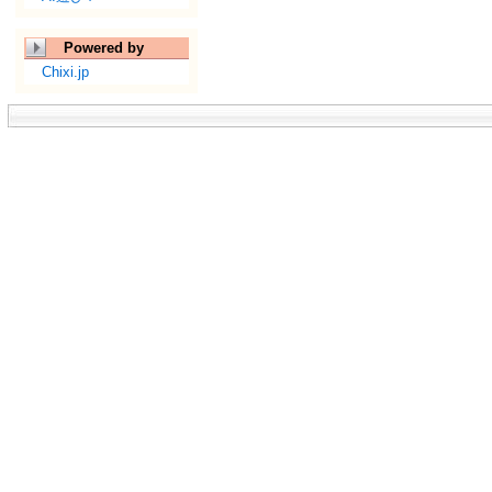
Powered by
Chixi.jp