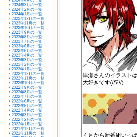
2024年4月の一覧
2024年3月の一覧
2024年2月の一覧
2024年1月の一覧
2023年12月の一覧
2023年11月の一覧
2023年10月の一覧
2023年9月の一覧
2023年8月の一覧
2023年7月の一覧
2023年6月の一覧
2023年5月の一覧
2023年4月の一覧
2023年3月の一覧
2023年2月の一覧
2023年1月の一覧
2022年12月の一覧
津瀬さんのイラスト
2022年11月の一覧
大好きです(//∇//)
2022年10月の一覧
2022年9月の一覧
2022年8月の一覧
2022年7月の一覧
2022年6月の一覧
2022年5月の一覧
2022年4月の一覧
2022年3月の一覧
2022年2月の一覧
2022年1月の一覧
2021年12月の一覧
2021年11月の一覧
４月から新番組いっ