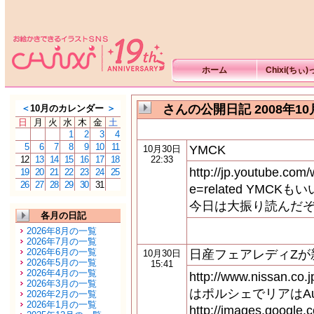
ホーム
Chixi(ちぃ
さんの公開日記 2008年10
＜
10月のカレンダー
＞
日
月
火
水
木
金
土
1
2
3
4
5
6
7
8
9
10
11
YMCK
10月30日
12
13
14
15
16
17
18
22:33
http://jp.youtube.c
19
20
21
22
23
24
25
26
27
28
29
30
31
e=related YMCK
今日は大振り読んだぞ
各月の日記
2026年8月の一覧
2026年7月の一覧
2026年6月の一覧
日産フェアレディZが新
10月30日
2026年5月の一覧
15:41
2026年4月の一覧
http://www.nissan.c
2026年3月の一覧
はポルシェでリアはA
2026年2月の一覧
2026年1月の一覧
http://images.google