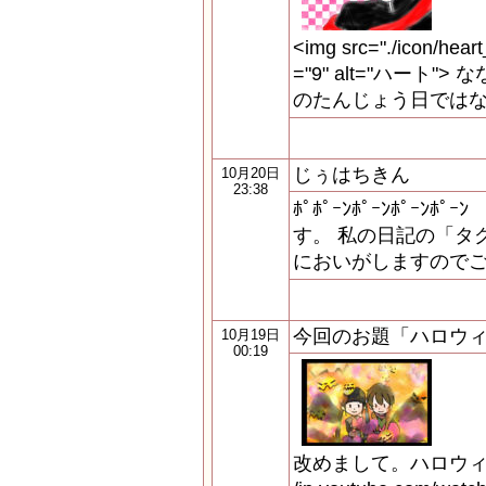
<img src="./icon/heart
="9" alt="ハート"
のたんじょう日ではな
じぅはちきん
10月20日
23:38
ﾎﾟﾎﾟｰﾝﾎﾟｰﾝﾎﾟｰﾝ
す。 私の日記の「タ
においがしますのでご
今回のお題「ハロウ
10月19日
00:19
改めまして。ハロウィン