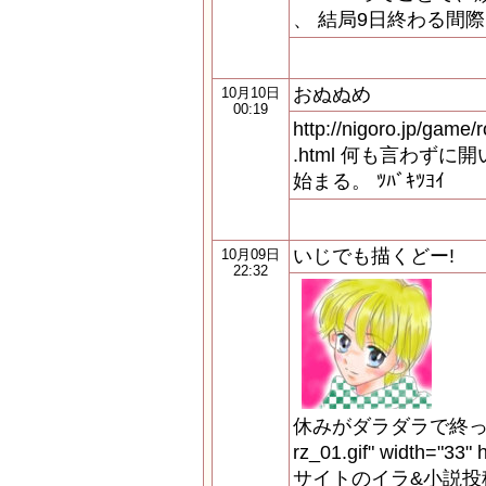
、 結局9日終わる間際に
おぬぬめ
10月10日
00:19
http://nigoro.jp/game/
.html 何も言わず
始まる。 ﾂﾊﾞｷﾂﾖｲ
いじでも描くどー!
10月09日
22:32
休みがダラダラで終ってしまっ
rz_01.gif" width="33"
サイトのイラ&小説投