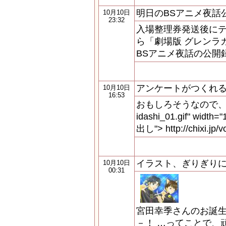
明日のBSアニメ夜話
10月10日
23:32
入場整理券発送後に
ら「劇場版 グレンラ
BSアニメ夜話の公開録画です
アンケートがつくれ
10月10日
16:53
おもしろそうなので、お試しに
idashi_01.gif" width=
出し"> http://chixi.jp/
イラスト、ぎりぎり
10月10日
00:31
宮田幸季さんのお誕
－！ …ってことで、