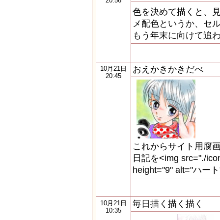
20:56
色を決めて描くと、見
メ配色というか、セル
もう年末に向けて追わ
おえかきかきだべ
10月21日
20:45
これからサイト用腐画
日記を<img src="./icon/
height="9" alt="ハート
毎日描く描く描く
10月21日
10:35