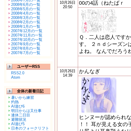
2008年7月の一覧
00の4話（ねたばｒ
10月26日
2008年6月の一覧
20:50
2008年5月の一覧
2008年4月の一覧
2008年3月の一覧
2008年2月の一覧
2008年1月の一覧
2007年12月の一覧
2007年11月の一覧
Ｑ．二人は恋人ですか
2007年10月の一覧
す。 ２ｎｄシーズン
2007年9月の一覧
2007年8月の一覧
よね。 なんでだろう
2007年7月の一覧
ユーザーRSS
かんなぎ
10月26日
RSS2.0
14:39
Atom
全体の新着日記
暑いから練習
灼熱
AI遊び6
明日からは又仕事
連休二日目
ヒンヌーが認められな
避難状況
！！ 耳が見える女の
AI遊び5
日本のフォークリフト