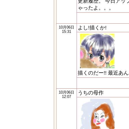
更新履歴。 今日アッ
ゃったよ。。。
よし!描くか!
10月06日
15:31
描くのだー!! 最近あ
うちの母作
10月06日
12:07