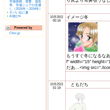
り尻より耳鼻顎うなじ
市場規模、需要、成長
率、市場シェアの見通
し（2026年～2034年）
ヤバい位に夏
AI遊び4
イメージ冬
10月26日
00:16
Powered by
Chixi.jp
もうすぐ冬になるなあ…<img 
f" width="15" heigh
だあ…<img src="./icon/
ともだち
10月25日
01:19