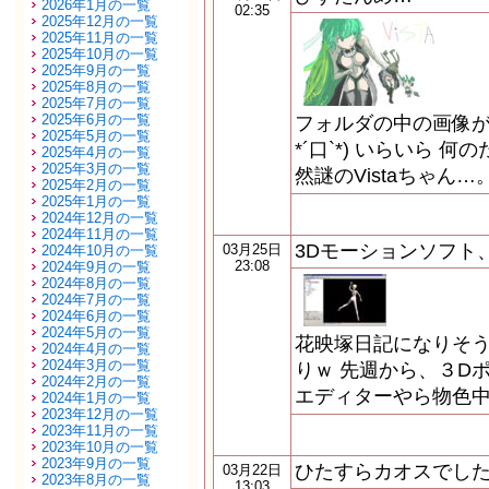
2026年1月の一覧
02:35
2025年12月の一覧
2025年11月の一覧
2025年10月の一覧
2025年9月の一覧
2025年8月の一覧
2025年7月の一覧
2025年6月の一覧
フォルダの中の画像が サ
2025年5月の一覧
*´口`*) いらいら 
2025年4月の一覧
2025年3月の一覧
然謎のVistaちゃん
2025年2月の一覧
2025年1月の一覧
2024年12月の一覧
2024年11月の一覧
3Dモーションソフト
03月25日
2024年10月の一覧
23:08
2024年9月の一覧
2024年8月の一覧
2024年7月の一覧
2024年6月の一覧
2024年5月の一覧
花映塚日記になりそ
2024年4月の一覧
2024年3月の一覧
りｗ 先週から、３D
2024年2月の一覧
エディターやら物色中
2024年1月の一覧
2023年12月の一覧
2023年11月の一覧
2023年10月の一覧
2023年9月の一覧
ひたすらカオスでし
03月22日
2023年8月の一覧
13:03