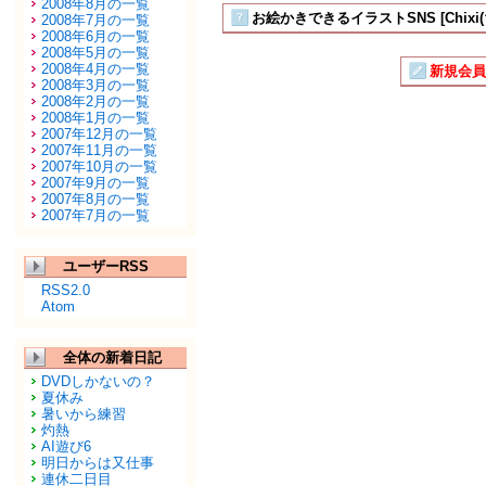
2008年8月の一覧
お絵かきできるイラストSNS [Chixi
2008年7月の一覧
2008年6月の一覧
2008年5月の一覧
2008年4月の一覧
新規会員
2008年3月の一覧
2008年2月の一覧
2008年1月の一覧
2007年12月の一覧
2007年11月の一覧
2007年10月の一覧
2007年9月の一覧
2007年8月の一覧
2007年7月の一覧
ユーザーRSS
RSS2.0
Atom
全体の新着日記
DVDしかないの？
夏休み
暑いから練習
灼熱
AI遊び6
明日からは又仕事
連休二日目