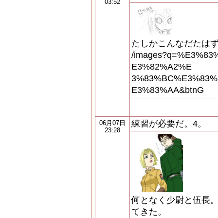
03:52
たしかこんなだたはず http:
/images?q=%E3%8
E3%82%A2%E
3%83%BC%E3%83%
E3%83%AA&btnG
練習が必要だ。4。
06月07日
23:28
何となく少尉と伍長。
てきた。