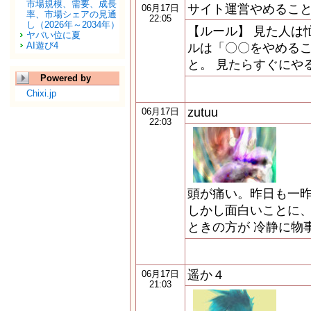
市場規模、需要、成長
サイト運営やめるこ
06月17日
率、市場シェアの見通
22:05
し（2026年～2034年）
【ルール】 見た人は
ヤバい位に夏
AI遊び4
ルは「〇〇をやめる
と。 見たらすぐにや
Powered by
Chixi.jp
zutuu
06月17日
22:03
頭が痛い。昨日も一
しかし面白いことに
ときの方が 冷静に物
遥か４
06月17日
21:03