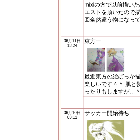
mixiの方で以前描
エストを頂いたので描
回全然違う物になっ
東方ー
06月11日
13:24
最近東方の絵ばっか描
楽しいです＾＾ 肌と
ったりもしますが…＾
サッカー開始待ち
06月10日
03:11