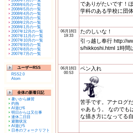
2008年7月の一覧
でありがたいです！ほ
2008年6月の一覧
2008年5月の一覧
学科のある学校に団体
2008年4月の一覧
2008年3月の一覧
2008年2月の一覧
2008年1月の一覧
たのしいな！
06月18日
2007年12月の一覧
19:33
2007年11月の一覧
2007年10月の一覧
引っ越し奉行 http://www.
2007年9月の一覧
s/hikkoshi.html
2007年8月の一覧
2007年7月の一覧
ユーザーRSS
ペン入れ
06月18日
00:53
RSS2.0
Atom
全体の新着日記
暑いから練習
苦手です。アナログ
灼熱
AI遊び6
ゃあもう。 なのでも
明日からは又仕事
な描き方になってる自
連休二日目
避難状況
AI遊び5
日本のフォークリフト