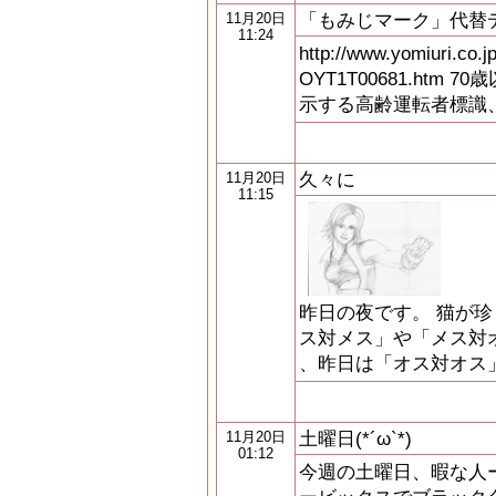
「もみじマーク」代替
11月20日
11:24
http://www.yomiuri.co.j
OYT1T00681.ht
示する高齢運転者標識
久々に
11月20日
11:15
昨日の夜です。 猫が珍
ス対メス」や「メス対
、昨日は「オス対オス
土曜日(*´ω`*)
11月20日
01:12
今週の土曜日、暇な人