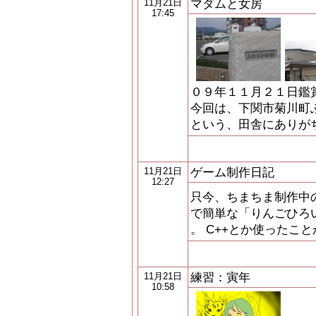
マダムと女房
11月21日
17:45
０９年１１月２１日鑑
今回は、下関市菊川町
という、田舎にありが
ゲーム制作日記
11月21日
12:27
只今、ちまちま制作中
で簡単な「りんごひろ
。 C++とか使ったこと
練習：寅年
11月21日
10:58