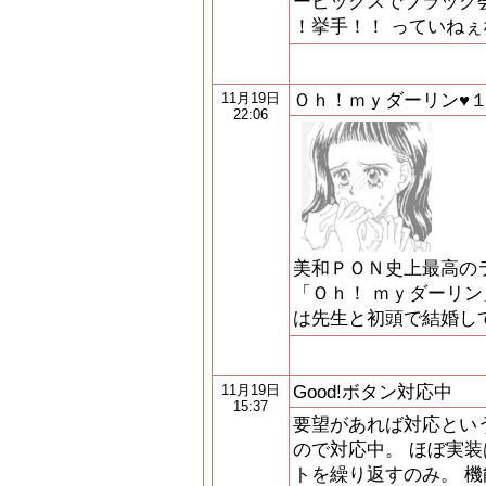
ービックスでブラック
！挙手！！ っていね
Ｏｈ！ｍｙダーリン♥
11月19日
22:06
美和ＰＯＮ史上最高の
「Ｏｈ！ ｍｙダーリン
は先生と初頭で結婚し
Good!ボタン対応中
11月19日
15:37
要望があれば対応とい
ので対応中。 ほぼ実
トを繰り返すのみ。 