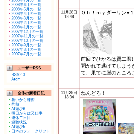
2008年7月の一覧
2008年6月の一覧
2008年5月の一覧
Ｏｈ！ｍｙダーリン♥
11月28日
2008年4月の一覧
18:48
2008年3月の一覧
2008年2月の一覧
2008年1月の一覧
2007年12月の一覧
2007年11月の一覧
2007年10月の一覧
2007年9月の一覧
2007年8月の一覧
2007年7月の一覧
前回でひかるは賢二君
聞かれて逃げてしまう
ユーザーRSS
て、果てに崖のところ
RSS2.0
Atom
ねんどろ！
11月28日
全体の新着日記
18:34
暑いから練習
灼熱
AI遊び6
明日からは又仕事
連休二日目
避難状況
AI遊び5
日本のフォークリフト