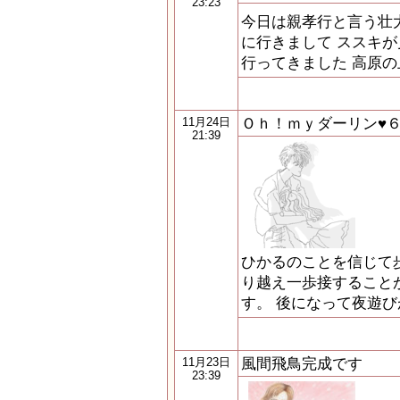
23:23
今日は親孝行と言う壮
に行きまして ススキ
行ってきました 高原
Ｏｈ！ｍｙダーリン♥
11月24日
21:39
ひかるのことを信じて
り越え一歩接すること
す。 後になって夜遊
風間飛鳥完成です
11月23日
23:39