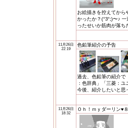
お絵描きを控えてから
かったか？(°3°;)〜
ったせいか筋肉が落ち
色鉛筆紹介の予告
11月26日
22:19
過去、色鉛筆の紹介で
：色辞典」「三菱：ユ
今後、紹介したいと思
Ｏｈ！ｍｙダーリン♥
11月26日
18:32