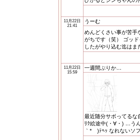
ひかるとシンちゃんの
うーむ
11月22日
21:41
めんどくさい事が苦手
がちです（笑） ゴッ
したがやり込む迄はま
一週間ぶりか…
11月22日
15:59
最近随分サボってるな
ﾘｸ絵途中(・∀・) …
｀*ゞ)ﾃﾍｯ なれない