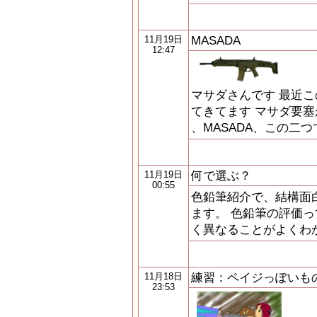
MASADA
11月19日
12:47
マサダさんです 最近
てきてます マサダ要塞が
、MASADA、この二
何で選ぶ？
11月19日
00:55
色鉛筆紹介で、結構面
ます。 色鉛筆の評価
く異なることがよくわ
練習：ペイジっぽいも
11月18日
23:53