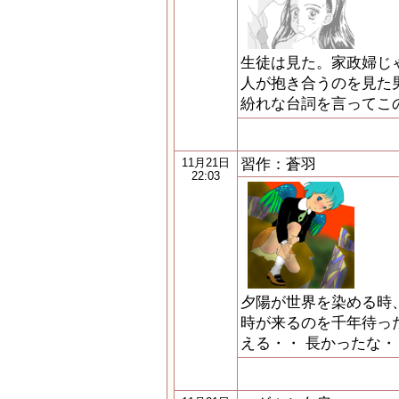
生徒は見た。家政婦じ
人が抱き合うのを見た
紛れな台詞を言ってこ
習作：蒼羽
11月21日
22:03
夕陽が世界を染める時
時が来るのを千年待っ
える・・ 長かったな・