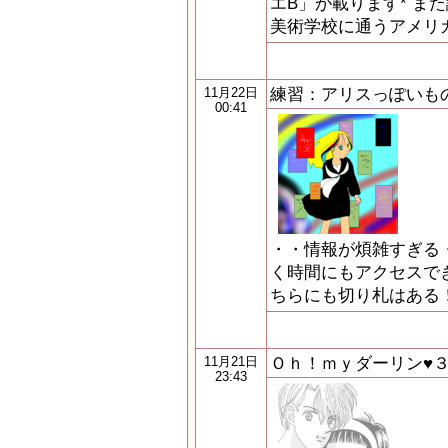
エB」が載ります* ま
美術学校に通うアメリ
練習：アリスっぽいも
11月22日
00:41
・・情報が煩雑すぎる
く時間にもアクセスで
ちらにも切り札はある
Ｏｈ！ｍｙダーリン♥
11月21日
23:43