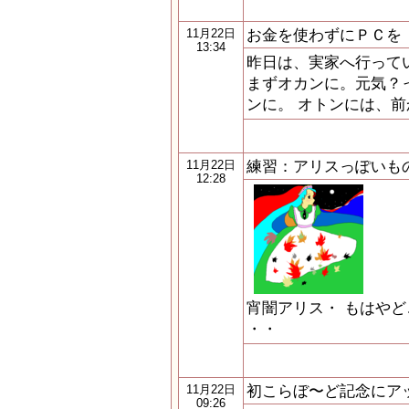
お金を使わずにＰＣを
11月22日
13:34
昨日は、実家へ行って
まずオカンに。元気？
ンに。 オトンには、
練習：アリスっぽいも
11月22日
12:28
宵闇アリス・ もはや
・・
初こらぼ〜ど記念にア
11月22日
09:26