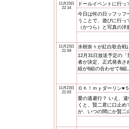
ドールイベントに行っ
11月23日
22:14
今日は何の日ッフッフー♪
うことで、遊びに行って
（かつら）と写真の洋
水樹奈々が紅白歌合戦
11月23日
21:59
12月31日放送予定の「
者が決定、正式発表さ
組が6組の合わせて8組
Ｏｈ！ｍｙダーリン♥
11月23日
21:03
愛の逃避行？ いえ、違
くと、賢二君に口止め
が、いつの間にか賢二