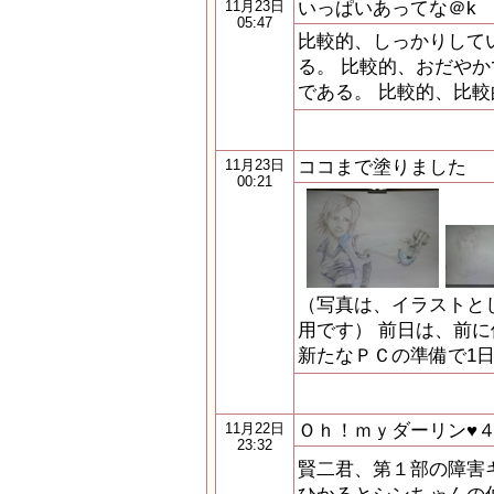
いっぱいあってな＠k
11月23日
05:47
比較的、しっかりして
る。 比較的、おだやか
である。 比較的、比較
ココまで塗りました
11月23日
00:21
（写真は、イラストと
用です） 前日は、前
新たなＰＣの準備で1
Ｏｈ！ｍｙダーリン♥
11月22日
23:32
賢二君、第１部の障害