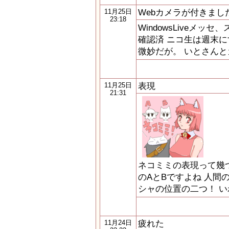
Webカメラが付きまし
11月25日
23:18
WindowsLiveメッセ
確認済 ニコ生は週末に
微妙だが。 いとさん
表現
11月25日
21:31
ネコミミの表現って幾
のAとBですよね 人間
シャの位置の二つ！ 
疲れた
11月24日