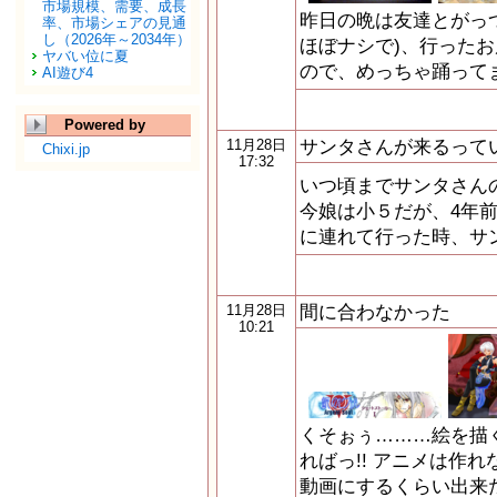
市場規模、需要、成長
昨日の晩は友達とがっ
率、市場シェアの見通
し（2026年～2034年）
ほぼナシで)、行ったお
ヤバい位に夏
ので、めっちゃ踊って
AI遊び4
Powered by
サンタさんが来るって
11月28日
Chixi.jp
17:32
いつ頃までサンタさん
今娘は小５だが、4年前
に連れて行った時、サ
間に合わなかった
11月28日
10:21
くそぉぅ………絵を描
ればっ!! アニメは作
動画にするくらい出来たの