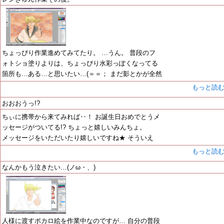
ちょっぴり作業進めてみてたり。 …うん。 普段のフ
ォトショ塗りよりは、ちょっぴり水彩っぽくなってる
箇所も…ある…と思いたい…(＝＝； まだ影とかが全然
もっと読
おおおうっ!?
ちぃに携帯から来てみれば‥！ お誕生日おめでとうメ
ッセージがついてる!? ちょっと嬉しいみんちょ。
メッセージをいただいたり嬉しいですね★ そういえ
もっと読
なんかもう泣きたい…(ノω・、)
人様に渡すボカロ絵を作業中なのですが… 自分の普段