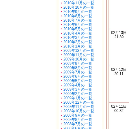
2010年11月の一覧
2010年10月の一覧
2010年9月の一覧
2010年8月の一覧
2010年7月の一覧
2010年6月の一覧
2010年5月の一覧
02月13日
2010年4月の一覧
21:39
2010年3月の一覧
2010年2月の一覧
2010年1月の一覧
2009年12月の一覧
2009年11月の一覧
2009年10月の一覧
2009年9月の一覧
2009年8月の一覧
02月12日
2009年7月の一覧
20:11
2009年6月の一覧
2009年5月の一覧
2009年4月の一覧
2009年3月の一覧
2009年2月の一覧
2009年1月の一覧
2008年12月の一覧
02月11日
2008年11月の一覧
00:32
2008年10月の一覧
2008年9月の一覧
2008年8月の一覧
2008年7月の一覧
2008年6月の一覧