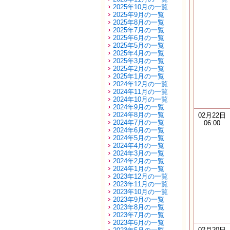
2025年10月の一覧
2025年9月の一覧
2025年8月の一覧
2025年7月の一覧
2025年6月の一覧
2025年5月の一覧
2025年4月の一覧
2025年3月の一覧
2025年2月の一覧
2025年1月の一覧
2024年12月の一覧
2024年11月の一覧
2024年10月の一覧
2024年9月の一覧
2024年8月の一覧
02月22日
2024年7月の一覧
06:00
2024年6月の一覧
2024年5月の一覧
2024年4月の一覧
2024年3月の一覧
2024年2月の一覧
2024年1月の一覧
2023年12月の一覧
2023年11月の一覧
2023年10月の一覧
2023年9月の一覧
2023年8月の一覧
2023年7月の一覧
2023年6月の一覧
02月20日