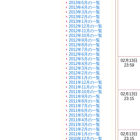
2013年5月の一覧
2013年4月の一覧
2013年3月の一覧
2013年2月の一覧
2013年1月の一覧
2012年12月の一覧
2012年11月の一覧
2012年10月の一覧
2012年9月の一覧
2012年8月の一覧
2012年7月の一覧
2012年6月の一覧
2012年5月の一覧
02月13日
2012年4月の一覧
23:59
2012年3月の一覧
2012年2月の一覧
2012年1月の一覧
2011年12月の一覧
2011年11月の一覧
2011年10月の一覧
02月13日
2011年9月の一覧
23:15
2011年8月の一覧
2011年7月の一覧
2011年6月の一覧
2011年5月の一覧
2011年4月の一覧
2011年3月の一覧
2011年2月の一覧
2011年1月の一覧
02月13日
2010年12月の一覧
23:15