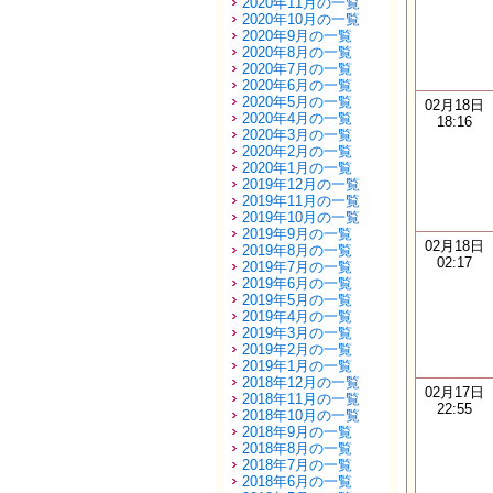
2020年11月の一覧
2020年10月の一覧
2020年9月の一覧
2020年8月の一覧
2020年7月の一覧
2020年6月の一覧
2020年5月の一覧
02月18日
2020年4月の一覧
18:16
2020年3月の一覧
2020年2月の一覧
2020年1月の一覧
2019年12月の一覧
2019年11月の一覧
2019年10月の一覧
2019年9月の一覧
02月18日
2019年8月の一覧
02:17
2019年7月の一覧
2019年6月の一覧
2019年5月の一覧
2019年4月の一覧
2019年3月の一覧
2019年2月の一覧
2019年1月の一覧
2018年12月の一覧
02月17日
2018年11月の一覧
22:55
2018年10月の一覧
2018年9月の一覧
2018年8月の一覧
2018年7月の一覧
2018年6月の一覧