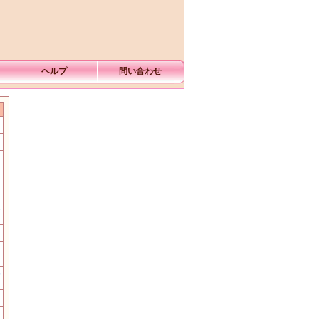
ヘルプ
問い合わせ
む
む