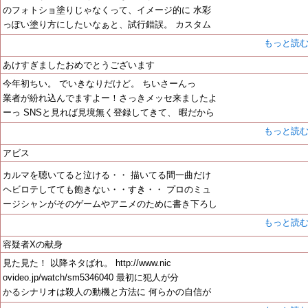
のフォトショ塗りじゃなくって、イメージ的に 水彩
っぽい塗り方にしたいなぁと、試行錯誤。 カスタム
もっと読
あけすぎましたおめでとうございます
今年初ちい。 でいきなりだけど。 ちいさーんっ
業者が紛れ込んでますよー！さっきメッセ来ましたよ
ーっ SNSと見れば見境無く登録してきて、 暇だから
もっと読
アビス
カルマを聴いてると泣ける・・ 描いてる間一曲だけ
ヘビロテしてても飽きない・・すき・・ プロのミュ
ージシャンがそのゲームやアニメのために書き下ろし
もっと読
容疑者Xの献身
見た見た！ 以降ネタばれ。 http://www.nic
ovideo.jp/watch/sm5346040 最初に犯人が分
かるシナリオは殺人の動機と方法に 何らかの自信が