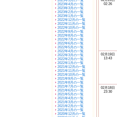
2023年5月の一覧
02:26
2023年4月の一覧
2023年3月の一覧
2023年2月の一覧
2023年1月の一覧
2022年12月の一覧
2022年11月の一覧
2022年10月の一覧
2022年9月の一覧
2022年8月の一覧
2022年7月の一覧
2022年6月の一覧
2022年5月の一覧
2022年4月の一覧
02月19日
2022年3月の一覧
13:43
2022年2月の一覧
2022年1月の一覧
2021年12月の一覧
2021年11月の一覧
2021年10月の一覧
2021年9月の一覧
2021年8月の一覧
2021年7月の一覧
02月18日
2021年6月の一覧
23:30
2021年5月の一覧
2021年4月の一覧
2021年3月の一覧
2021年2月の一覧
2021年1月の一覧
2020年12月の一覧