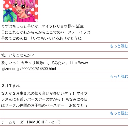
まずはちょっと早いが...マイフレリョウ様へ 誕生
日にこれるかわからんからここでのバースデーイラは
早めでごめんねー! いつもいろいろありがとうね!
もっと読
城、いりませんか？
欲しいっ！ カラクリ屋敷にしてみたい。 http://www
.gizmodo.jp/2009/02/514500.html
もっと読
２月生まれ
なんか２月生まれの知り合いが多いいぞう！ マイフ
レさんにも近いバースデーの方がっ！ ちなみに今日
はサークル仲間のお子様のバースデー！ おめでとう
もっと読
チームリーダーHAMUCHI (`・ω・´)