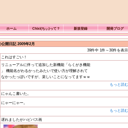
ホーム
Chixi(ちぃ)って？
新規登録
開発ブログ
公開日記 2009年2月
39件中 1件～30件を表示
これはすごい！
リニューアルに伴って追加した新機能「らくがき機能
」 機能名がわるかったみたいで使い方が理解されて
なかったっぽいですが、楽しいことになってますｗｗ
もっと読
にゃんこ書いた。
にゃーにゃー。
もっと読
遅れましたがハピバス画