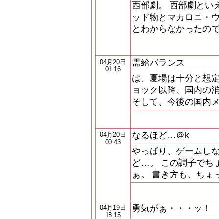
西部劇。 西部劇とい
ッド物とマカロニ・
とわからなかったの
需給バランス
04月20日
01:16
は、夏場は十分と想定
ョック以降、国内の
そして、今後の国内
なるほど…＠k
04月20日
00:43
やっぱり、ゲームし
ど…。 この調子でち
ぁ。 書き方も、ちょ
勇気がぁ・・・ッ！
04月19日
18:15