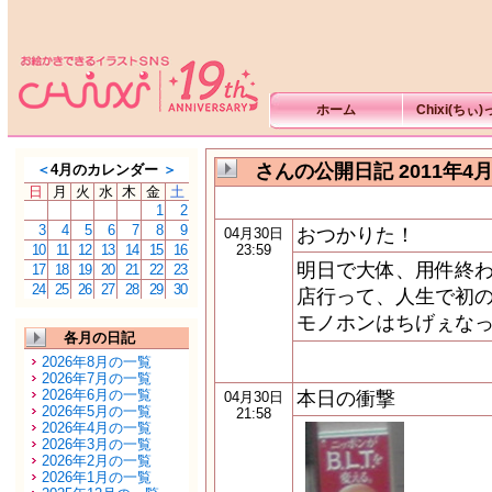
ホーム
Chixi(ちぃ
さんの公開日記 2011年4
＜
4月のカレンダー
＞
日
月
火
水
木
金
土
1
2
3
4
5
6
7
8
9
おつかりた！
04月30日
10
11
12
13
14
15
16
23:59
明日で大体、用件終わ
17
18
19
20
21
22
23
24
25
26
27
28
29
30
店行って、人生で初の
モノホンはちげぇなっ
各月の日記
2026年8月の一覧
2026年7月の一覧
2026年6月の一覧
本日の衝撃
04月30日
2026年5月の一覧
21:58
2026年4月の一覧
2026年3月の一覧
2026年2月の一覧
2026年1月の一覧