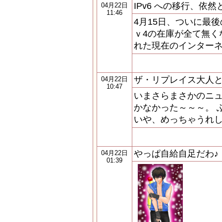
IPv6 への移行、依
04月22日
11:46
4月15日、ついに最後
ｖ4の在庫が全て無くな
れた現在のインターネ
ザ・リプレイス大人
04月22日
10:47
いまさらまさかのニュ
かなかった～～～。 
いや、めっちゃうれしいん
やっぱ自給自足だわ♪
04月22日
01:39