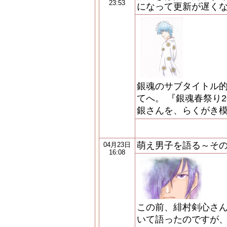
23:53
になって更新が遅く
銀魂のサブタイトル
てへ。 『銀魂春祭り2
銀さんを、らくがき
萌え男子を語る～そ
04月23日
16:08
この前、緋村剣心さ
いて語ったのですが、