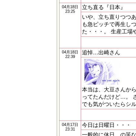
立ち直る『日本』
04月18日
23:25
いや、立ち直りつつあ
も急ピッチで再生し
た・・・。 生産工場
追悼…出崎さん
04月18日
22:39
本当は、大豆さんか
ってたんだけど…。 
でも気がついたらシル
今日は日曜日・・・
04月17日
23:31
一般的に休日、の筈