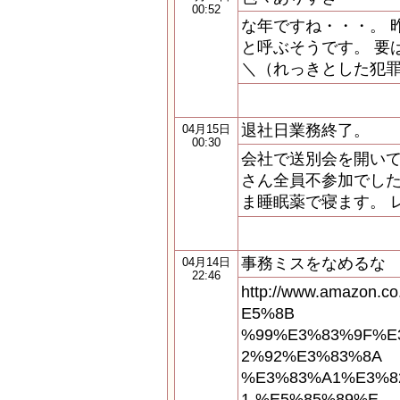
00:52
な年ですね・・・。 
と呼ぶそうです。 要
＼（れっきとした犯罪
退社日業務終了。
04月15日
00:30
会社で送別会を開いて
さん全員不参加でした
ま睡眠薬で寝ます。 
事務ミスをなめるな
04月14日
22:46
http://www.amazon
E5%8B
%99%E3%83%9F%E
2%92%E3%83%8A
%E3%83%A1%E3%8
1-%E5%85%89%E