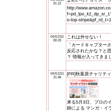
よめいろチョイス 
01:22
http://www.amazon.co
f=pd_lpo_k2_dp_sr_1
o-top-stripe&pf_rd_t
これは外せない！
04月23日
00:20
「カードキャプターさ
反応されたかな？と
？ 情報が入ってきまして
[PR]秋葉原チャリ
04月22日
21:46
来る5月3日、プロの
師による マンガ・イ