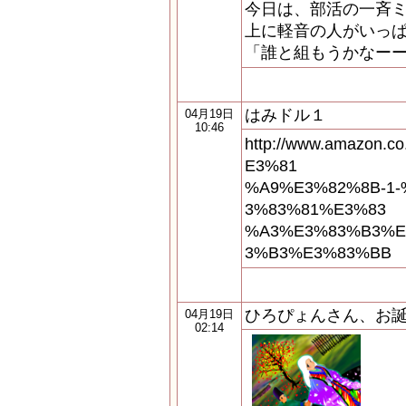
今日は、部活の一斉
上に軽音の人がいっ
「誰と組もうかなー
はみドル１
04月19日
10:46
http://www.amazon
E3%81
%A9%E3%82%8B-1
3%83%81%E3%83
%A3%E3%83%B3%E
3%B3%E3%83%BB
ひろぴょんさん、お
04月19日
02:14