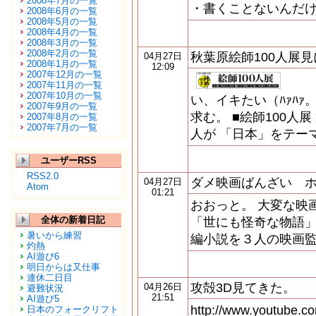
2008年7月の一覧
・書くことないんだ
2008年6月の一覧
2008年5月の一覧
2008年4月の一覧
2008年3月の一覧
2008年2月の一覧
秋葉原絵師100人展
04月27日
2008年1月の一覧
12:09
2007年12月の一覧
2007年11月の一覧
2007年10月の一覧
い、イキたい（ﾊｧﾊｧ
2007年9月の一覧
求む。 ■絵師100人
2007年8月の一覧
2007年7月の一覧
人が 「日本」をテー
ユーザーRSS
RSS2.0
ダメ映画ばんざい 
04月27日
Atom
01:21
おおっと。 大変な映
全体の新着日記
「世にも怪奇な物語
暑いから練習
編小説を３人の映画
灼熱
AI遊び6
明日からは又仕事
連休二日目
攻殻3D見てきた。
04月26日
避難状況
21:51
AI遊び5
http://www.youtube
日本のフォークリフト