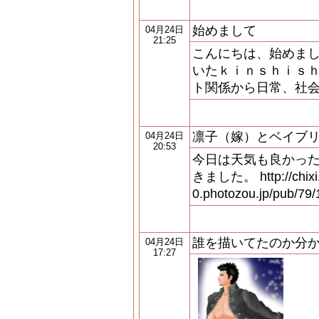
始めまして
04月24日
21:25
こんにちは、始めま
いたｋｉｎｓｈｉｓｈ
ト関係から日常、社
凛子（嫁）とベイブ
04月24日
20:53
今日は天気も良かっ
きました。 http://chixi.j
0.photozou.jp/pub/79
誰を描いてたのか分
04月24日
17:27