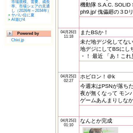
市場規模、需要、成長
機動隊 S.A.C. SOLID S
率、市場シェアの見通
し（2026年～2034年）
ph9.jp/ 傀儡廻の
ヤバい位に夏
AI遊び4
またBSか！
04月26日
Powered by
11:18
Chixi.jp
未だ地デジ化してない
地デジにしてBSにし
・！ 最近 「あ！こ
ホビロン！＠k
04月25日
02:27
今週末はPSNが落ち
夜が無くなって モン
ゲームあんまりしなか
なんとか完成
04月25日
01:10