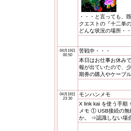
・・・と言っても、既
クエストの『十二単の
どんな状況の場所・・
苦戦中・・・
04月19日
00:50
本日はお仕事お休みで
報が出ていたので、少
期券の購入やケーブ
モンハンメモ
04月18日
23:30
X link kai を使
メモ ① USB接続
か。 ⇒認識しない場