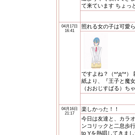
て来ています ちょっ
照れる女の子は可愛
04月17日
16:41
ですよね？（*^д^*）
紙より、『王子と魔女
（おおじすばる）ち
楽しかった！！
04月16日
21:17
今日は友達と、カラ
ンコリックと二息歩行
to Yを熱唱してきま