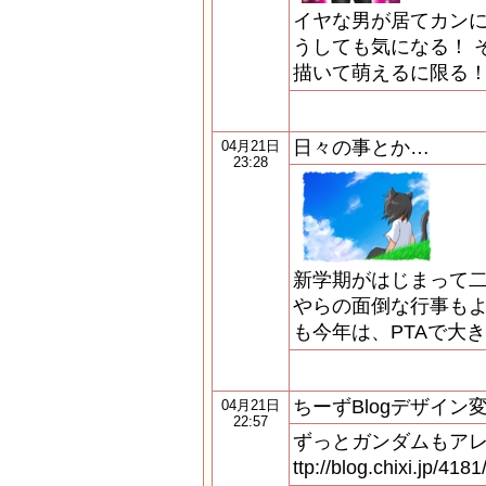
イヤな男が居てカンに
うしても気になる！ 
描いて萌えるに限る！
日々の事とか…
04月21日
23:28
新学期がはじまって二
やらの面倒な行事もよ
も今年は、PTAで大
ちーずBlogデザイン
04月21日
22:57
ずっとガンダムもアレ
ttp://blog.chixi.jp/4181