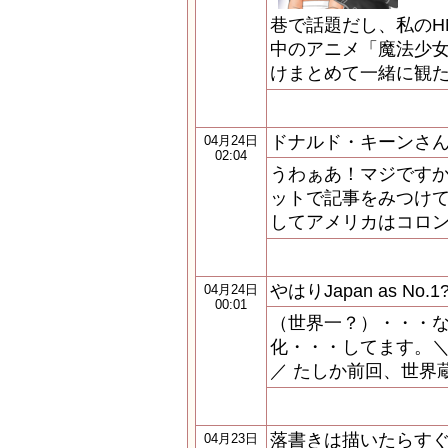
巷で話題だし、私のH
中のアニメ「魔法少
けまとめて一緒に観た
ドナルド・キーンさ
04月24日
02:04
うわぁあ！マジですか
ットで記事をみつけて
してアメリカはコロ
やはりJapan as No.1
04月24日
00:01
（世界一？）・・・な
化・・・してます。＼
／ たしか前回、世界
落書きは描いたらす
04月23日