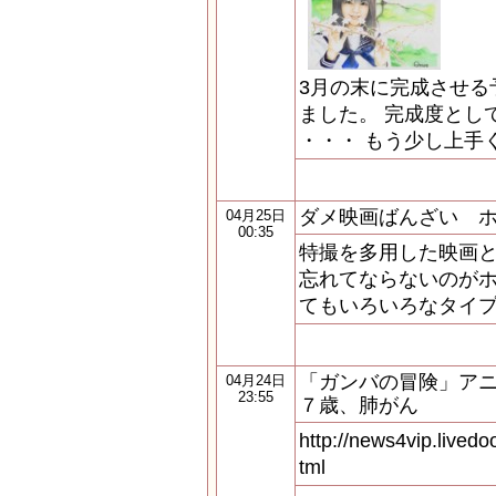
3月の末に完成させる
ました。 完成度とし
・・・ もう少し上手く
ダメ映画ばんざい 
04月25日
00:35
特撮を多用した映画
忘れてならないのが
てもいろいろなタイ
「ガンバの冒険」ア
04月24日
23:55
７歳、肺がん
http://news4vip.livedo
tml