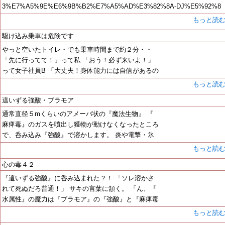
3%E7%A5%9E%E6%9B%B2%E7%A5%AD%E3%82%8A-DJ%E5%92%8
もっと読
駆け込み乗車は危険です
やっと空いたトイレ・でも乗車時間まで約２分・・
「先に行ってて！」って私 「おう！必ず来いよ！」
って女子社員B 「大丈夫！身体能力には自信があるの
もっと読
這いずる強酸・ブラモア
通常直径５mくらいのアメーバ状の『魔法生物』 『
麻痺毒』のガスを噴出し獲物が動けなくなったところ
で、呑み込み『強酸』で溶かします。 炎や電撃・氷
もっと読
心の毒４２
『這いずる強酸』に呑み込まれた？！ 「ソレ溶かさ
れて死ぬだろ普通！」 サキの言葉に頷く。 「ん、『
水属性』の魔力は『ブラモア』の『強酸』と『麻痺毒
もっと読