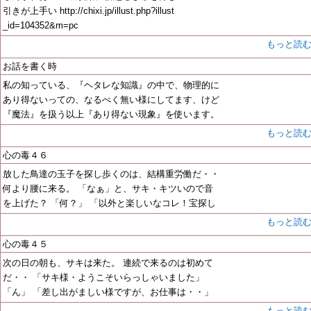
引きが上手い http://chixi.jp/illust.php?illust
_id=104352&m=pc
もっと読
お話を書く時
私の知っている、『ヘタレな知識』の中で、物理的に
あり得ないっての、なるべく無い様にしてます、けど
『魔法』を扱う以上『あり得ない現象』を使います。
もっと読
心の毒４６
放した鳥達の玉子を探し歩くのは、結構重労働だ・・
何より腰に来る。 「なぁ」と、サキ・キツいので音
を上げた？ 「何？」 「以外と楽しいなコレ！宝探し
もっと読
心の毒４５
次の日の朝も、サキは来た。 連続で来るのは初めて
だ・・ 「サキ様・ようこそいらっしゃいました」
「ん」 「差し出がましい様ですが、お仕事は・・」
もっと読