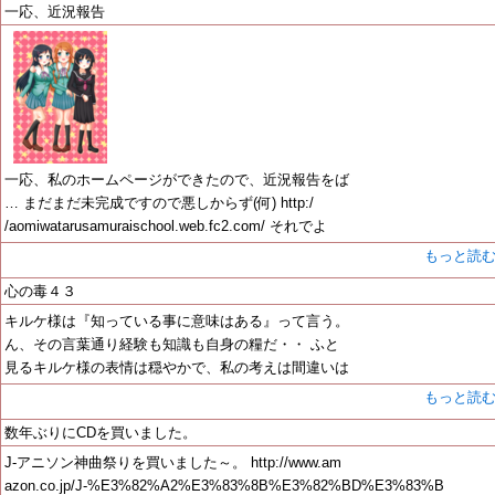
一応、近況報告
一応、私のホームページができたので、近況報告をば
… まだまだ未完成ですので悪しからず(何) http:/
/aomiwatarusamuraischool.web.fc2.com/ それでよ
もっと読
心の毒４３
キルケ様は『知っている事に意味はある』って言う。
ん、その言葉通り経験も知識も自身の糧だ・・ ふと
見るキルケ様の表情は穏やかで、私の考えは間違いは
もっと読
数年ぶりにCDを買いました。
J-アニソン神曲祭りを買いました～。 http://www.am
azon.co.jp/J-%E3%82%A2%E3%83%8B%E3%82%BD%E3%83%B