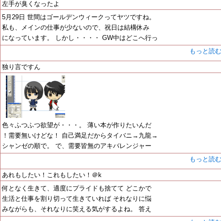
左手が臭くなったよ
5月29日 世間はゴールデンウィークってヤツですね。
私も、メインの仕事が少ないので、祝日は結構休み
になっています。 しかし・・・・ GW中はどこへ行っ
もっと読
独り言ですん
色々ふつふつ欲望が・・・。 薄い本が作りたいんだ
！需要無いけどな！ 自己満足だからタイバニ→九龍→
シャンゼの順で。 で、需要皆無のアキバレンジャー
もっと読
あれもしたい！これもしたい！＠k
何となく生きて、適度にプライドも捨てて どこかで
生活と仕事を割り切って生きていれば それなりに悩
みながらも、それなりに笑える気がするよね。 答え