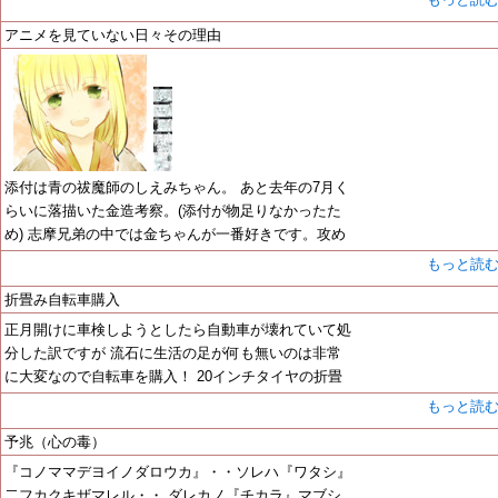
アニメを見ていない日々その理由
添付は青の祓魔師のしえみちゃん。 あと去年の7月く
らいに落描いた金造考察。(添付が物足りなかったた
め) 志摩兄弟の中では金ちゃんが一番好きです。攻め
もっと読
折畳み自転車購入
正月開けに車検しようとしたら自動車が壊れていて処
分した訳ですが 流石に生活の足が何も無いのは非常
に大変なので自転車を購入！ 20インチタイヤの折畳
もっと読
予兆（心の毒）
『コノママデヨイノダロウカ』・・ソレハ『ワタシ』
二フカクキザマレル・・ ダレカノ『チカラ』マブシ