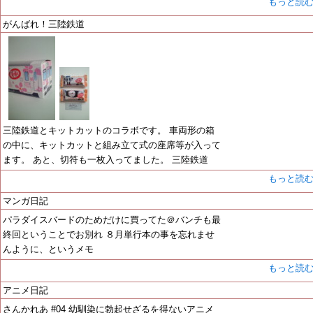
もっと読
がんばれ！三陸鉄道
三陸鉄道とキットカットのコラボです。 車両形の箱
の中に、キットカットと組み立て式の座席等が入って
ます。 あと、切符も一枚入ってました。 三陸鉄道
もっと読
マンガ日記
パラダイスバードのためだけに買ってた＠バンチも最
終回ということでお別れ ８月単行本の事を忘れませ
んように、というメモ
もっと読
アニメ日記
さんかれあ #04 幼馴染に勃起せざるを得ないアニメ