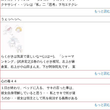
クヤサシイ・・ソレは『私』二『思考』ヲ与エテクレ
もっと読
うぇっへっへ。
らくがきは気楽で楽しいなー(ぷはー)。 「シャーマ
ンキング」(武井宏之)1巻のらくがき模写。左上が麻
倉葉、右上が小山田まん太、下が阿弥陀丸です。 葉
もっと読
心の毒４４
１日が終わり、ベッドに入る。 サキの言った事は、
彼女自身理解していると思う・・ 私とサキで何が違
うのか・・彼女は領主として民を統治する義務がある
もっと読