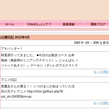
ホーム
Chixi(ちぃ)って？
新規登録
開発ブログ
公開日記 2012年4月
94件中 1件～30件を表示
アキバッター！
秋葉原行ってきました。 ■今日のお散歩コース 山本
無線（無線用のミニアンテナゲット）→ じゃんぱら（
ジャンクあさり）→ ゲーセン（ダンレボでエクストラ
もっと読
アニメ日記
黒魔女さんが通る！！ いつのまにか始まっていた注
目の天テレアニメ http://chixi.jp/illust.php?ill
ust_id=104383&m=pc
もっと読