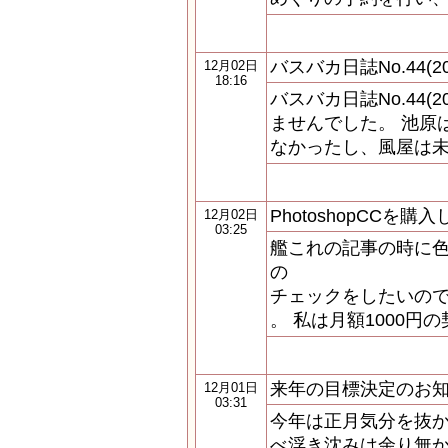
バスバカ日誌No.44(201
12月02日
18:16
バスバカ日誌No.44(2
ませんでした。 池原
なかったし、風屋は
PhotoshopCCを購
12月02日
03:25
艦これの記事の時に色
の
チェックをしたいので今
。 私は月額1000円の
来年の目標決定のお
12月01日
03:31
今年は正月気分を抜
べ浮き沈みは余り無か