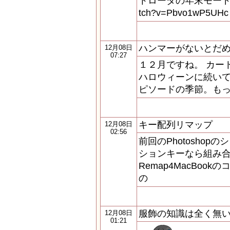
トローダの年末モード。 htt
tch?v=Pbvo1wP5
ハンマーがないとだ
12月08日
07:27
１２月ですね。 カー
ハロウィーンに続い
ピソードの季節。も
キー配列リマップ
12月08日
02:56
前回のPhotosho
ションキーなら組み合
Remap4MacBo
の
服飾の知識は全く無
12月08日
01:21