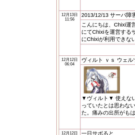
2013/12/13 サー
12月13日
11:56
こんにちは、Chixi
にてChixiを運営す
にChixiが利用でき
ヴィルト ｖｓ ウェル
12月12日
06:04
▼ヴィルト▼ 使えな
っていたとは思わない
た。痛みの出所がも
一日サボると
12月12日