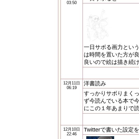
03:50
一日サボる画力という
は時間を置いた方が
良いので絵は描き続
洋書読み
12月11日
06:19
すっかりサボりまくっ
ず今読んでいる本で
にこの１年あまりで
Twitterで書いた設
12月10日
22:46