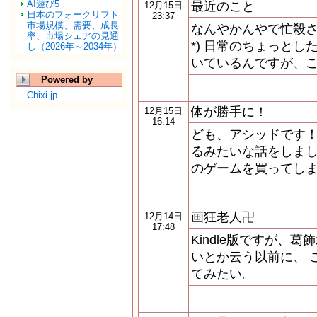
AI遊び5
最近のこと
12月15日
日本のフォークリフト
23:37
市場規模、需要、成長
なんやかんやで忙殺され
率、市場シェアの見通
*) 日常のちょっと
し（2026年～2034年）
いているんですが、
Powered by
Chixi.jp
体が勝手に！
12月15日
16:14
ども、アシッドです！
るみたいな話をしまし
のゲームを買ってしま
画狂老人卍
12月14日
17:48
Kindle版ですが、
いとか云う以前に、 
てみたい。