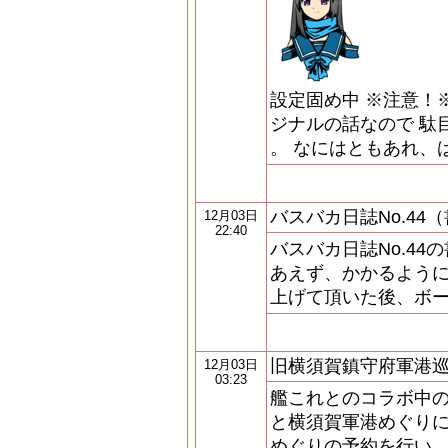
設定固め中 ※注意！※
ジナルの話なので 駄
。 なにはともあれ、
バスバカ日誌No.44
12月03日
22:40
バスバカ日誌No.44
あえず、かかるように
上げて頂いた後、ボ
旧横須賀鎮守府軍港
12月03日
03:23
艦これとのコラボ中
と横須賀軍港めぐりに
めぐりの予約を行い、