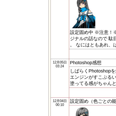
設定固め中 ※注意！※
ジナルの話なので 駄
。 なにはともあれ、
Photoshop感想
12月05日
03:24
しばらくPhotosh
エンジンがすこぶる
塗ってる感がちゃんと有る
設定固め（色ごとの
12月04日
00:10