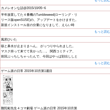
もっと読
カメレオンな話@2015/10/05~6
半年放置してた４番機のTumbleweed(ローリング・リ
リース版openSUSE)の、アップデートをかけますた。
新規インストール並の分量になりまして、えらい時
もっと読
風邪ひいた
咳と鼻水が止まりまへん。 がっつりやられました。
マスク持って来てて良かった…。 関西コミティア、
前回ぶっちしちゃったんで、今回はやっぱ顔出ししと
もっと読
ゲーム派の日常 2015年10月第1週目
難陀彬先生４コマ劇場 ゲーム派の日常 2015年10月第