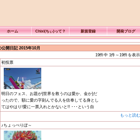
ホーム
Chixi(ちぃ)って？
新規登録
開発ブログ
公開日記 2015年10月
19件中 1件～19件を表示
初投票
明日のフェス、お題が{世界を救うのは愛か、金か}だ
ったので、額に愛の字刻んでる人を信奉してる身とし
てはやはり!愛に一票入れとかないと!! ･･･という自
もっと読
♪ちょっぺりぽ～