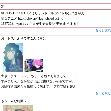
34
VENUS PROJECT／ミリオンドール アイドルは作画が大
変なアニメ http://chixi.jp/illust.php?illust_id=
132722&m=pc おくさまが生徒会長!／干物妹!うまるち
もっと読
お…お久しぶりですこんにちは
生きてます～～～。 ちょっと色々ありまして………。
すみません。なかなか日記は書けないかもですが、
お絵描き出来たら投稿しに来ます。 プロフ絵も替え
もっと読
もうこんな時間!?