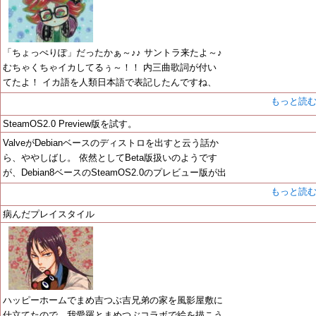
「ちょっぺりぽ」だったかぁ～♪♪ サントラ来たよ～♪
むちゃくちゃイカしてるぅ～！！ 内三曲歌詞が付い
てたよ！ イカ語を人類日本語で表記したんですね、
もっと読
SteamOS2.0 Preview版を試す。
ValveがDebianベースのディストロを出すと云う話か
ら、ややしばし。 依然としてBeta版扱いのようです
が、Debian8ベースのSteamOS2.0のプレビュー版が出
もっと読
病んだプレイスタイル
ハッピーホームでまめ吉つぶ吉兄弟の家を風影屋敷に
仕立てたので、我愛羅とまめつぶコラボで絵を描こう