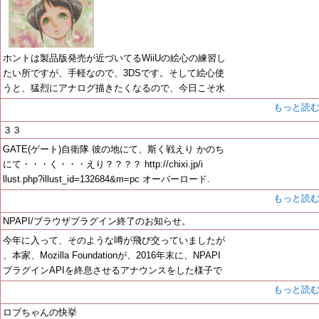
ホントは製品版発売が近づいてるWiiUの絵心の練習し
たい所ですが、手軽なので、3DSです。そして絵心使
うと、猛烈にアナログ描きたくなるので、今日こそ水
もっと読
３３
GATE(ゲート)自衛隊 彼の地にて、斯く戦えり かのち
にて・・・く・・・えり？？？？ http://chixi.jp/i
llust.php?illust_id=132684&m=pc オーバーロード.
もっと読
NPAPI/ブラウザプラグイン終了のお知らせ。
今年に入って、そのような噂が飛び交っていましたが
、本家、Mozilla Foundationが、2016年末に、NPAPI
プラグインAPIを終息させるアナウンスをした様子で
もっと読
ロブちゃんの快挙