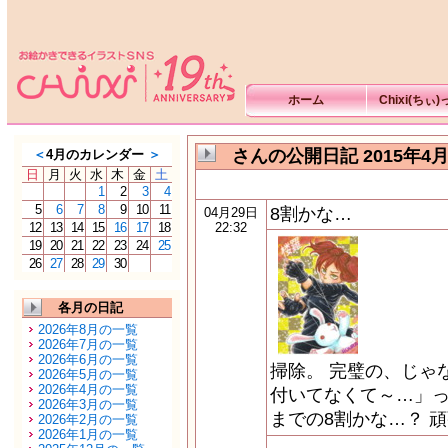
ホーム
Chixi(ちぃ
さんの公開日記 2015年4月
＜
4月のカレンダー
＞
日
月
火
水
木
金
土
1
2
3
4
5
6
7
8
9
10
11
8割かな…
04月29日
12
13
14
15
16
17
18
22:32
19
20
21
22
23
24
25
26
27
28
29
30
各月の日記
2026年8月の一覧
2026年7月の一覧
2026年6月の一覧
掃除。 完璧の、じゃ
2026年5月の一覧
2026年4月の一覧
付いてなくて～…」
2026年3月の一覧
までの8割かな…？ 
2026年2月の一覧
2026年1月の一覧