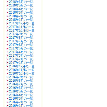
2018年6月の一覧
2018年5月の一覧
2018年4月の一覧
2018年3月の一覧
2018年2月の一覧
2018年1月の一覧
2017年12月の一覧
2017年11月の一覧
2017年10月の一覧
2017年9月の一覧
2017年8月の一覧
2017年7月の一覧
2017年6月の一覧
2017年5月の一覧
2017年4月の一覧
2017年3月の一覧
2017年2月の一覧
2017年1月の一覧
2016年12月の一覧
2016年11月の一覧
2016年10月の一覧
2016年9月の一覧
2016年8月の一覧
2016年7月の一覧
2016年6月の一覧
2016年5月の一覧
2016年4月の一覧
2016年3月の一覧
2016年2月の一覧
2016年1月の一覧