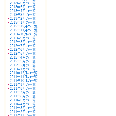
2013年6月の一覧
2013年5月の一覧
2013年4月の一覧
2013年3月の一覧
2013年2月の一覧
2013年1月の一覧
2012年12月の一覧
2012年11月の一覧
2012年10月の一覧
2012年9月の一覧
2012年8月の一覧
2012年7月の一覧
2012年6月の一覧
2012年5月の一覧
2012年4月の一覧
2012年3月の一覧
2012年2月の一覧
2012年1月の一覧
2011年12月の一覧
2011年11月の一覧
2011年10月の一覧
2011年9月の一覧
2011年8月の一覧
2011年7月の一覧
2011年6月の一覧
2011年5月の一覧
2011年4月の一覧
2011年3月の一覧
2011年2月の一覧
2011年1月の一覧