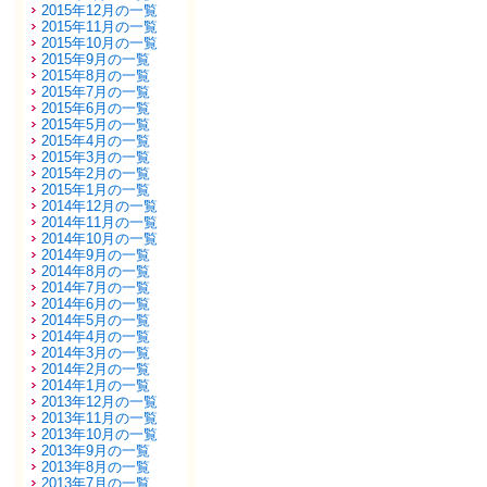
2015年12月の一覧
2015年11月の一覧
2015年10月の一覧
2015年9月の一覧
2015年8月の一覧
2015年7月の一覧
2015年6月の一覧
2015年5月の一覧
2015年4月の一覧
2015年3月の一覧
2015年2月の一覧
2015年1月の一覧
2014年12月の一覧
2014年11月の一覧
2014年10月の一覧
2014年9月の一覧
2014年8月の一覧
2014年7月の一覧
2014年6月の一覧
2014年5月の一覧
2014年4月の一覧
2014年3月の一覧
2014年2月の一覧
2014年1月の一覧
2013年12月の一覧
2013年11月の一覧
2013年10月の一覧
2013年9月の一覧
2013年8月の一覧
2013年7月の一覧