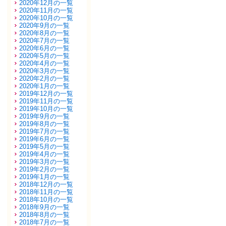
2020年12月の一覧
2020年11月の一覧
2020年10月の一覧
2020年9月の一覧
2020年8月の一覧
2020年7月の一覧
2020年6月の一覧
2020年5月の一覧
2020年4月の一覧
2020年3月の一覧
2020年2月の一覧
2020年1月の一覧
2019年12月の一覧
2019年11月の一覧
2019年10月の一覧
2019年9月の一覧
2019年8月の一覧
2019年7月の一覧
2019年6月の一覧
2019年5月の一覧
2019年4月の一覧
2019年3月の一覧
2019年2月の一覧
2019年1月の一覧
2018年12月の一覧
2018年11月の一覧
2018年10月の一覧
2018年9月の一覧
2018年8月の一覧
2018年7月の一覧