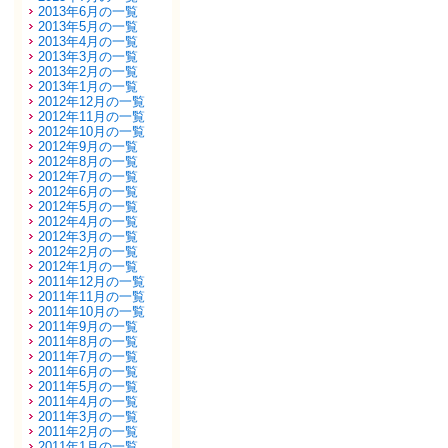
2013年6月の一覧
2013年5月の一覧
2013年4月の一覧
2013年3月の一覧
2013年2月の一覧
2013年1月の一覧
2012年12月の一覧
2012年11月の一覧
2012年10月の一覧
2012年9月の一覧
2012年8月の一覧
2012年7月の一覧
2012年6月の一覧
2012年5月の一覧
2012年4月の一覧
2012年3月の一覧
2012年2月の一覧
2012年1月の一覧
2011年12月の一覧
2011年11月の一覧
2011年10月の一覧
2011年9月の一覧
2011年8月の一覧
2011年7月の一覧
2011年6月の一覧
2011年5月の一覧
2011年4月の一覧
2011年3月の一覧
2011年2月の一覧
2011年1月の一覧