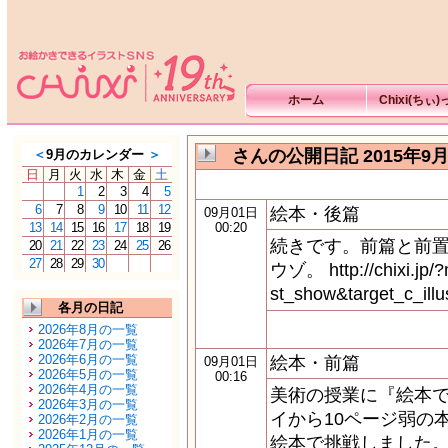
ホーム
Chixi(ちぃ
さんの公開日記 2015年9
＜
9月のカレンダー
＞
日
月
火
水
木
金
土
1
2
3
4
5
6
7
8
9
10
11
12
絵本・後篇
09月01日
13
14
15
16
17
18
19
00:20
続きです。前篇と前
20
21
22
23
24
25
26
27
28
29
30
ウゾ。 http://chixi.jp/
st_show&target_c_illu
各月の日記
2026年8月の一覧
2026年7月の一覧
2026年6月の一覧
絵本・前篇
09月01日
2026年5月の一覧
00:16
2026年4月の一覧
美術の授業に『絵本
2026年3月の一覧
イから10ページ弱の
2026年2月の一覧
2026年1月の一覧
絵本で挑戦しました。