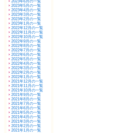
2023年6月の一覧
2023年5月の一覧
2023年4月の一覧
2023年3月の一覧
2023年2月の一覧
2023年1月の一覧
2022年12月の一覧
2022年11月の一覧
2022年10月の一覧
2022年9月の一覧
2022年8月の一覧
2022年7月の一覧
2022年6月の一覧
2022年5月の一覧
2022年4月の一覧
2022年3月の一覧
2022年2月の一覧
2022年1月の一覧
2021年12月の一覧
2021年11月の一覧
2021年10月の一覧
2021年9月の一覧
2021年8月の一覧
2021年7月の一覧
2021年6月の一覧
2021年5月の一覧
2021年4月の一覧
2021年3月の一覧
2021年2月の一覧
2021年1月の一覧