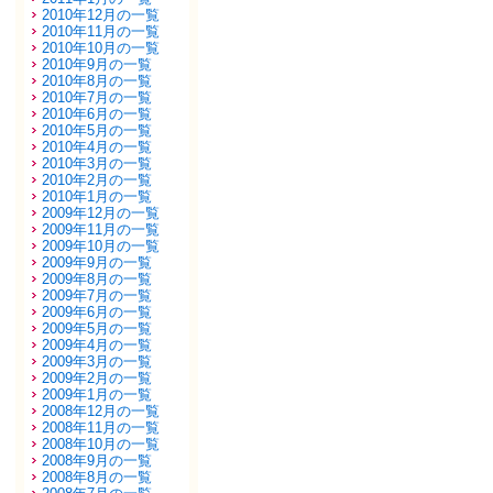
2010年12月の一覧
2010年11月の一覧
2010年10月の一覧
2010年9月の一覧
2010年8月の一覧
2010年7月の一覧
2010年6月の一覧
2010年5月の一覧
2010年4月の一覧
2010年3月の一覧
2010年2月の一覧
2010年1月の一覧
2009年12月の一覧
2009年11月の一覧
2009年10月の一覧
2009年9月の一覧
2009年8月の一覧
2009年7月の一覧
2009年6月の一覧
2009年5月の一覧
2009年4月の一覧
2009年3月の一覧
2009年2月の一覧
2009年1月の一覧
2008年12月の一覧
2008年11月の一覧
2008年10月の一覧
2008年9月の一覧
2008年8月の一覧