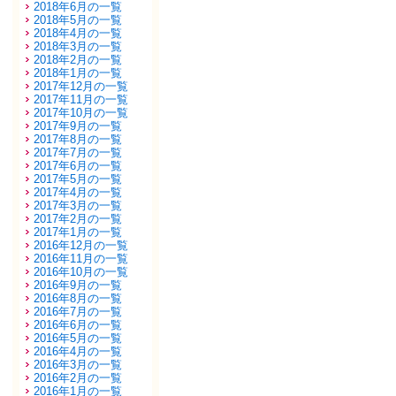
2018年6月の一覧
2018年5月の一覧
2018年4月の一覧
2018年3月の一覧
2018年2月の一覧
2018年1月の一覧
2017年12月の一覧
2017年11月の一覧
2017年10月の一覧
2017年9月の一覧
2017年8月の一覧
2017年7月の一覧
2017年6月の一覧
2017年5月の一覧
2017年4月の一覧
2017年3月の一覧
2017年2月の一覧
2017年1月の一覧
2016年12月の一覧
2016年11月の一覧
2016年10月の一覧
2016年9月の一覧
2016年8月の一覧
2016年7月の一覧
2016年6月の一覧
2016年5月の一覧
2016年4月の一覧
2016年3月の一覧
2016年2月の一覧
2016年1月の一覧