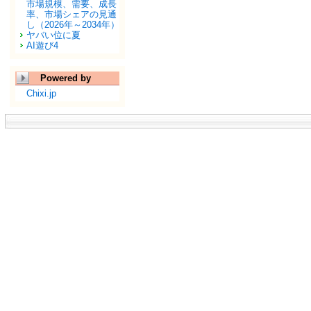
市場規模、需要、成長
率、市場シェアの見通
し（2026年～2034年）
ヤバい位に夏
AI遊び4
Powered by
Chixi.jp