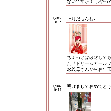
ないですか！ ぃやった
正月だもんね♪
01月05日
20:07
ちょっとは散財しても
た『ドリームガール
お義母さんからお年
明けましておめでと
01月04日
19:14