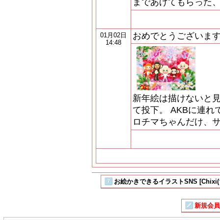
まであげてもらった、ゴ
おめでとうございま
01月02日
14:48
新年絵は描けないと
て投下。 AKBに連
ロチマちゃんだけ、
お絵かきできるイラストSNS [Chixi
新規会員