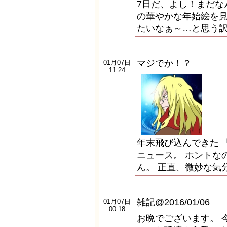
7日だ、よし！まだな
の華やかな年始絵を
たいなぁ～…と思う訳
マジでか！？
01月07日
11:24
年末飛び込んできた 
ニュース。 ホントな
ん。 正直、微妙な気
雑記@2016/01/06
01月07日
00:18
お晩でございます。 今更です