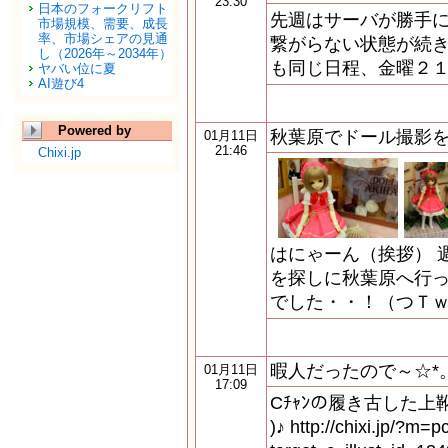
23:30
日本のフォークリフト
先週はサーバが勝手に
市場規模、需要、成長
率、市場シェアの見通
繋がらない状態が続き
し（2026年～2034年）
も同じ日程、金曜２
ヤバい位に夏
AI遊び4
Powered by
秋葉原でドール撮影
01月11日
21:46
Chixi.jp
はにゃーん（挨拶） 
を探しに秋葉原へ行っ
でした・・！（つＴｗ
暇人だったので～☆*
01月11日
17:09
Cﾁｬﾝの履き古した上靴
)♪ http://chixi.jp/?m