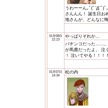
うわーーん｡ﾟ(ﾟ´Д`
さんんん！ 誕生日お
地さんが、どんなに
やっぱりそれか…
01月08日
22:23
パチンコだった……。
が馬鹿だったよ。 泣
！ 泣いてやる！！！
松の内
01月07日
14:34