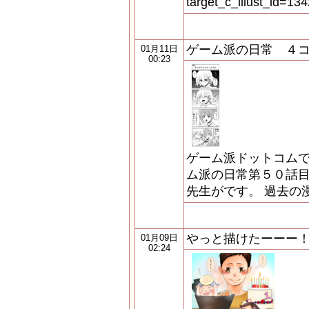
target_c_illust_id=134
ゲーム派の日常 ４
01月11日
00:23
ゲーム派ドットコムで
ム派の日常第５０話目
先生がです。 過去の
やっと描けたーーー
01月09日
02:24