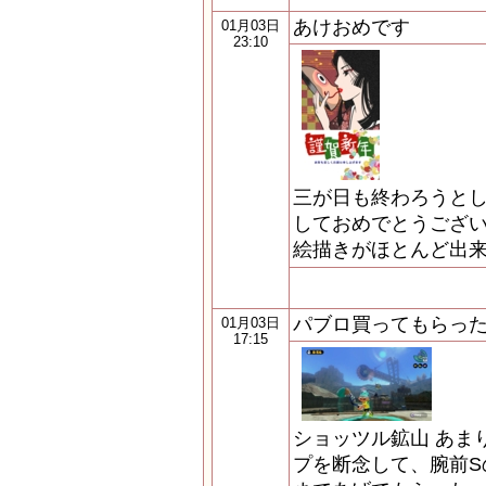
あけおめです
01月03日
23:10
三が日も終わろうと
しておめでとうござい
絵描きがほとんど出
パブロ買ってもらった
01月03日
17:15
ショッツル鉱山 あま
プを断念して、腕前S