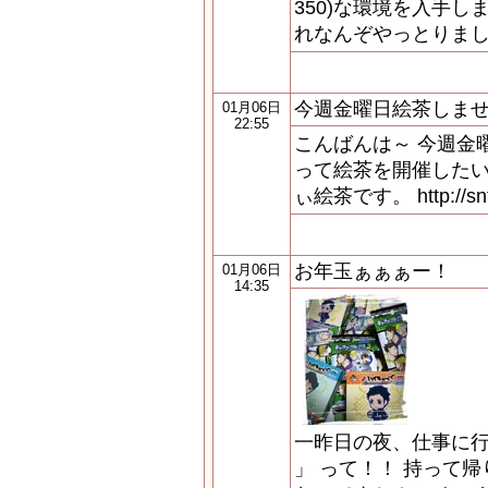
350)な環境を入手
れなんぞやっとりました。
今週金曜日絵茶しま
01月06日
22:55
こんばんは～ 今週金
って絵茶を開催したい
ぃ絵茶です。 http://snt
お年玉ぁぁぁー！
01月06日
14:35
一昨日の夜、仕事に行
」 って！！ 持って