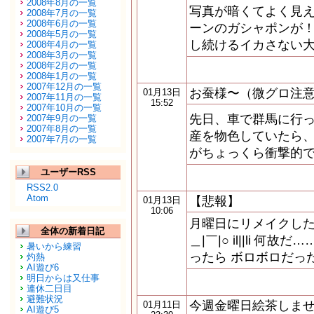
2008年8月の一覧
写真が暗くてよく見
2008年7月の一覧
2008年6月の一覧
ーンのガシャポンが！
2008年5月の一覧
し続けるイカさない大
2008年4月の一覧
2008年3月の一覧
2008年2月の一覧
2008年1月の一覧
2007年12月の一覧
お蚕様〜（微グロ注
01月13日
2007年11月の一覧
15:52
2007年10月の一覧
先日、車で群馬に行
2007年9月の一覧
2007年8月の一覧
産を物色していたら、
2007年7月の一覧
がちょっくら衝撃的でした〜。 
ユーザーRSS
RSS2.0
Atom
【悲報】
01月13日
10:06
月曜日にリメイクした
全体の新着日記
＿|￣|○ il||li 何
暑いから練習
ったら ボロボロだったよー
灼熱
AI遊び6
明日からは又仕事
連休二日目
避難状況
今週金曜日絵茶しま
01月11日
AI遊び5