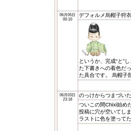
デフォルメ烏帽子狩
06月05日
00:10
というか、完成“と”
た下書きへの着色だ
た具合です。 烏帽子
のっけからつまづい
06月03日
23:18
ついこの間Chixi始
投稿に穴が空いてしま
ラストに色を塗って