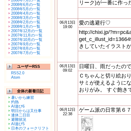
2008年7月の一覧
リーク)が一番に作っ
2008年6月の一覧
2008年5月の一覧
2008年4月の一覧
2008年3月の一覧
2008年2月の一覧
愛の逃避行♡
06月13日
2008年1月の一覧
19:00
2007年12月の一覧
http://chixi.jp/?m=pc
2007年11月の一覧
get_c_illust_id=13
2007年10月の一覧
2007年9月の一覧
きしていたイラストが
2007年8月の一覧
2007年7月の一覧
日曜日、雨だったの
06月13日
ユーザーRSS
09:02
RSS2.0
Ｃちゃんと切り絵おりがみ
Atom
サミが使えるようにな
おりがみ。 すぐ飽き
全体の新着日記
暑いから練習
灼熱
AI遊び6
ゲーム派の日常第６
06月12日
明日からは又仕事
22:38
連休二日目
避難状況
AI遊び5
日本のフォークリフト