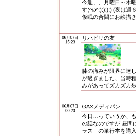
今週、、月曜日～木
す(^ω^;);););) 
仮眠の合間にお絵描き時
リハビリの友
06月07日
15:23
膝の痛みが限界に達し
が過ぎました、当時
みがあってズカズカ
GA×メディバン
06月07日
00:23
今日…っていうか、
の話なのですが 昼間
ラス」の単行本を購入して、