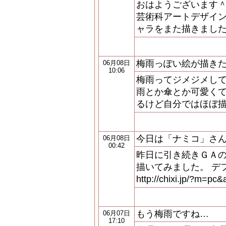
おはようございます＾＾ノ 
芸術科アートデザイ
ャラをまた描きました
梅雨っぽい絵が描きた
06月08日
10:06
梅雨ってジメジメして
雨とか傘とか可愛くて好き
るけど自分ではほぼ描い
今日は「ナミコ」さ
06月08日
00:42
昨日に引き続きＧＡ
描いてみました。 デ
http://chixi.jp/?m=pc
もう梅雨ですね…
06月07日
17:10