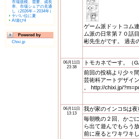
市場規模、需要、成長
率、市場シェアの見通
し（2026年～2034年）
ヤバい位に夏
AI遊び4
ゲーム派ドットコム連
ム派の日常第７０話目
Powered by
彬先生がです。 過去
Chixi.jp
トモカネでーす。（G
06月11日
23:38
前回の投稿より少々間
芸術科アートデザイ
。 http://chixi.jp/?m=
我が家のインコSは夜行
06月11日
13:13
毎朝晩の２回、かごに
ら出て遊んでもらう放
前に座るとワキワキ